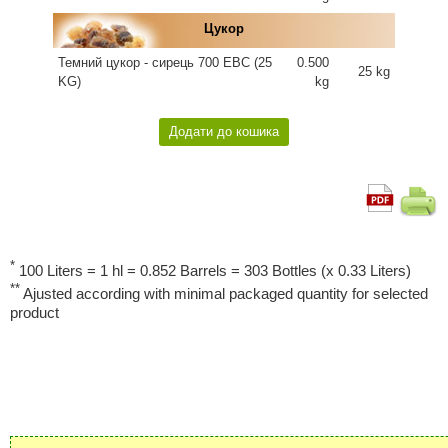
Цукор
Темний цукор - сирець 700 EBC (25
0.500
25 kg
KG)
kg
*
100 Liters = 1 hl = 0.852 Barrels = 303 Bottles (x 0.33 Liters)
**
Ajusted according with minimal packaged quantity for selected
product