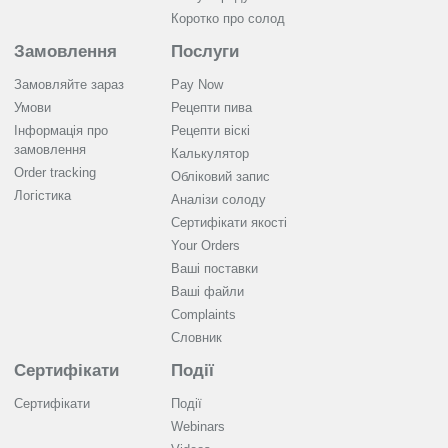
Коротко про солод
Замовлення
Послуги
Замовляйте зараз
Pay Now
Умови
Рецепти пива
Інформація про
Рецепти віскі
замовлення
Калькулятор
Order tracking
Обліковий запис
Логістика
Аналізи солоду
Cертифікати якості
Your Orders
Ваші поставки
Ваші файли
Complaints
Словник
Сертифікати
Події
Сертифікати
Події
Webinars