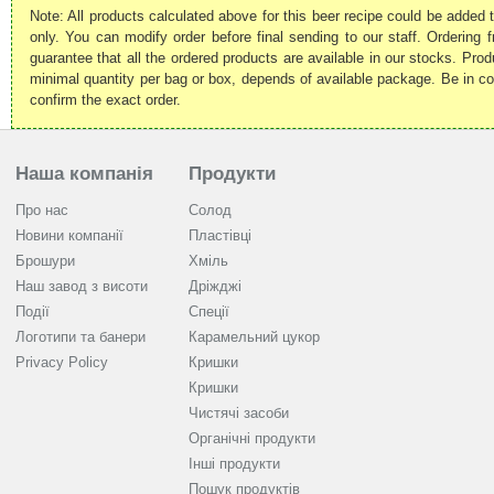
Note: All products calculated above for this beer recipe could be added t
only. You can modify order before final sending to our staff. Ordering 
guarantee that all the ordered products are available in our stocks. Prod
minimal quantity per bag or box, depends of available package. Be in cont
confirm the exact order.
Наша компанія
Продукти
Про нас
Солод
Новини компанії
Пластівці
Брошури
Хміль
Наш завод з висоти
Дріжджі
Події
Спеції
Логотипи та банери
Карамельний цукор
Privacy Policy
Кришки
Кришки
Чистячі засоби
Органічні продукти
Інші продукти
Пошук продуктів