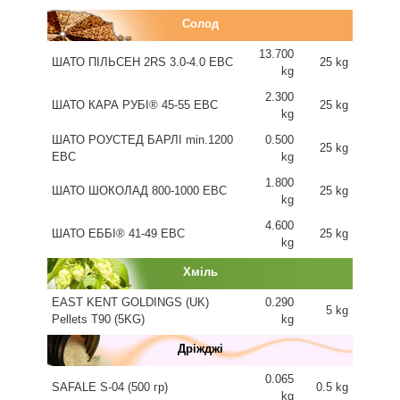
Солод
13.700
ШАТО ПІЛЬСЕН 2RS 3.0-4.0 EBC
25 kg
kg
2.300
ШАТО КАРА РУБІ® 45-55 EBC
25 kg
kg
ШАТО РОУСТЕД БАРЛІ min.1200
0.500
25 kg
EBC
kg
1.800
ШАТО ШОКОЛАД 800-1000 EBC
25 kg
kg
4.600
ШАТО ЕББІ® 41-49 EBC
25 kg
kg
Хміль
EAST KENT GOLDINGS (UK)
0.290
5 kg
Pellets T90 (5KG)
kg
Дріжджі
0.065
SAFALE S-04 (500 гр)
0.5 kg
kg