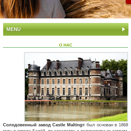
MENU
О НАС
Солодовенный завод Castle Malting
был основан в 1868
®
году в городе Белёй, по соседству с великолепным замком.