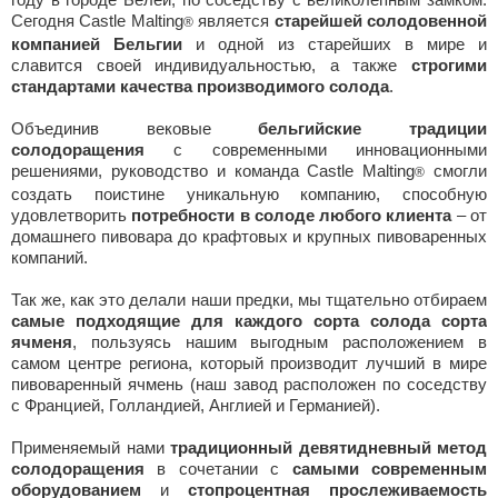
Сегодня Castle Malting
является
старейшей солодовенной
®
компанией Бельгии
и одной из старейших в мире и
славится своей индивидуальностью, а также
строгими
стандартами качества производимого солода
.
Объединив вековые
бельгийские традиции
солодоращения
с современными инновационными
решениями, руководство и команда Castle Malting
смогли
®
создать поистине уникальную компанию, способную
удовлетворить
потребности в солоде любого клиента
– от
домашнего пивовара до крафтовых и крупных пивоваренных
компаний.
Так же, как это делали наши предки, мы тщательно отбираем
самые подходящие для каждого сорта солода сорта
ячменя
, пользуясь нашим выгодным расположением в
самом центре региона, который производит лучший в мире
пивоваренный ячмень (наш завод расположен по соседству
с Францией, Голландией, Англией и Германией).
Применяемый нами
традиционный девятидневный метод
солодоращения
в сочетании с
самыми современным
оборудованием
и
стопроцентная прослеживаемость