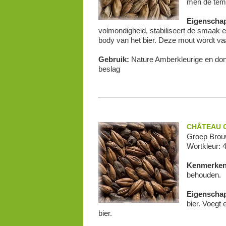
men de temp
Eigenscha
volmondigheid, stabiliseert de smaak e
body van het bier. Deze mout wordt v
Gebruik:
Nature Amberkleurige en donk
beslag
CHÂTEAU C
Groep Brou
Wortkleur: 
Kenmerke
behouden.
Eigenscha
bier. Voegt 
bier.