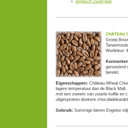
Belgisch Zwart Bier
CHÂTEAU 
Groep Brouw
Tarwemout
Wortkleur: 
Kenmerke
geroosterd 
bereikt.
Eigenschappen:
Château Wheat Choco
lagere temperatuur dan de Black Malt. 
met een zweem van zwarte koffie en c
uitgesproken donkere chocoladekarakte
Gebruik:
Sommige bieren Engelse stijl