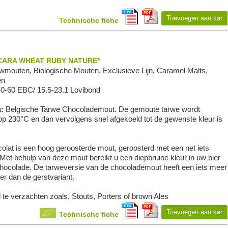
Toevoegen aan kar
Technische fiche
CARA WHEAT RUBY NATURE*
mouten, Biologische Mouten, Exclusieve Lijn, Caramel Malts,
en
40-60 EBC/ 15.5-23.1 Lovibond
n:
Belgische Tarwe Chocolademout. De gemoute tarwe wordt
op 230°C en dan vervolgens snel afgekoeld tot de gewenste kleur is
lat is een hoog geroosterde mout, geroosterd met een net iets
Met behulp van deze mout bereikt u een diepbruine kleur in uw bier
hocolade. De tarweversie van de chocolademout heeft een iets meer
r dan de gerstvariant.
 te verzachten zoals, Stouts, Porters of brown Ales
Toevoegen aan kar
Technische fiche