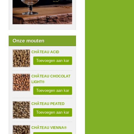
Onze mouten
CHÂTEAU ACID
Toevoegen aan kar
CHÂTEAU CHOCOLAT
LIGHT®
Toevoegen aan kar
CHÂTEAU PEATED
Toevoegen aan kar
CHÂTEAU VIENNA®