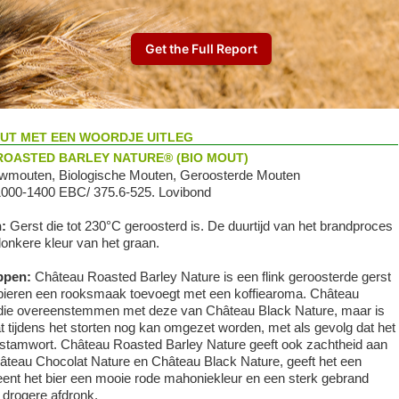
UT MET EEN WOORDJE UITLEG
OASTED BARLEY NATURE® (BIO MOUT)
wmouten, Biologische Mouten, Geroosterde Mouten
1000-1400 EBC/ 375.6-525. Lovibond
n:
Gerst die tot 230°C geroosterd is. De duurtijd van het brandproces
donkere kleur van het graan.
ppen:
Château Roasted Barley Nature is een flink geroosterde gerst
bieren een rooksmaak toevoegt met een koffiearoma. Château
n die overeenstemmen met deze van Château Black Nature, maar is
 tijdens het storten nog kan omgezet worden, met als gevolg dat het
et stamwort. Château Roasted Barley Nature geeft ook zachtheid aan
Château Chocolat Nature en Château Black Nature, geeft het een
ent het bier een mooie rode mahoniekleur en een sterk gebrand
 drogere afdronk.