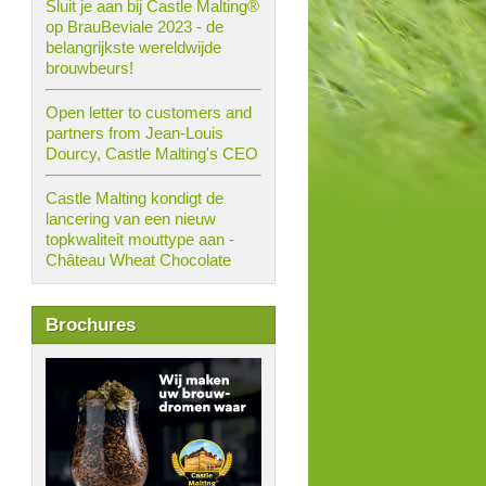
Sluit je aan bij Castle Malting®
op BrauBeviale 2023 - de
belangrijkste wereldwijde
brouwbeurs!
Open letter to customers and
partners from Jean-Louis
Dourcy, Castle Malting's CEO
Castle Malting kondigt de
lancering van een nieuw
topkwaliteit mouttype aan -
Château Wheat Chocolate
Brochures