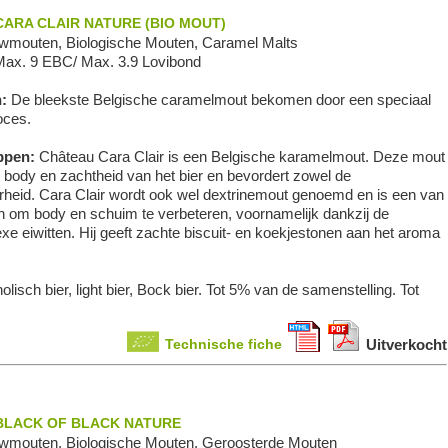
ARA CLAIR NATURE (BIO MOUT)
wmouten, Biologische Mouten, Caramel Malts
Max. 9 EBC/ Max. 3.9 Lovibond
n:
De bleekste Belgische caramelmout bekomen door een speciaal
oces.
ppen:
Château Cara Clair is een Belgische karamelmout. Deze mout
e body en zachtheid van het bier en bevordert zowel de
eid. Cara Clair wordt ook wel dextrinemout genoemd en is een van
en om body en schuim te verbeteren, voornamelijk dankzij de
 eiwitten. Hij geeft zachte biscuit- en koekjestonen aan het aroma
olisch bier, light bier, Bock bier. Tot 5% van de samenstelling. Tot
Technische fiche
Uitverkocht
BLACK OF BLACK NATURE
wmouten, Biologische Mouten, Geroosterde Mouten