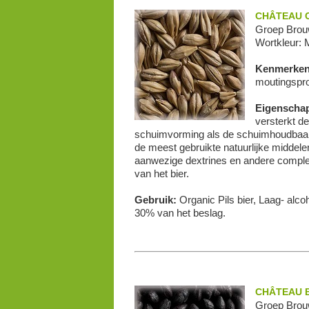
CHÂTEAU C
Groep Brou
Wortkleur: 
Kenmerke
moutingspr
Eigenscha
versterkt d
schuimvorming als de schuimhoudbaarh
de meest gebruikte natuurlijke middel
aanwezige dextrines en andere complexe
van het bier.
Gebruik:
Organic Pils bier, Laag- alcoh
30% van het beslag.
CHÂTEAU 
Groep Brou