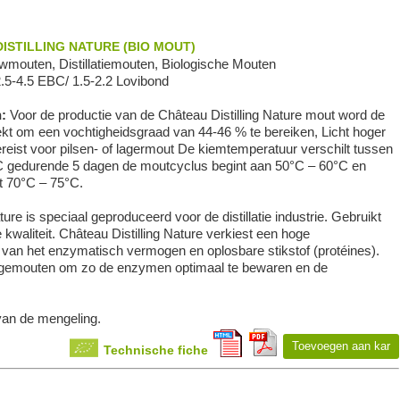
ISTILLING NATURE (BIO MOUT)
mouten, Distillatiemouten, Biologische Mouten
2.5-4.5 EBC/ 1.5-2.2 Lovibond
n:
Voor de productie van de Château Distilling Nature mout word de
kt om een vochtigheidsgraad van 44-46 % te bereiken, Licht hoger
reist voor pilsen- of lagermout De kiemtemperatuur verschilt tussen
 gedurende 5 dagen de moutcyclus begint aan 50°C – 60°C en
t 70°C – 75°C.
ture is speciaal geproduceerd voor de distillatie industrie. Gebruikt
kwaliteit. Château Distilling Nature verkiest een hoge
 van het enzymatisch vermogen en oplosbare stikstof (protéines).
ht gemouten om zo de enzymen optimaal te bewaren en de
van de mengeling.
Toevoegen aan kar
Technische fiche