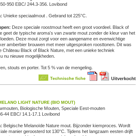
650-950 EBC/ 244.3-356. Lovibond
n:
Unieke speciaalmout . Gebrand tot 225°C.
ppen:
Deze speciale roostmout heeft een groot voordeel. Black of
e geet de typische aroma's van zwarte mout zonder de kleur van het
nvloeden. Deze mout zorgt voor een aangename en evenwichtige
er amberbier brouwen met meer uitgesproken roosttonen. Dit was
de Château Black of Black Nature, met een unieke techniek
t u nu nieuwe mogelijkheden.
n, stouts en porter. Tot 5 % van de mengeling.
Technische fiche
Uitverkocht
ELANO LIGHT NATURE (BIO MOUT)
wmouten, Biologische Mouten, Speciale Eest-mouten
36-44 EBC/ 14.1-17.1 Lovibond
n:
Belgische Melanoïde Nature mout. Bijzonder kiemproces. Wordt
ale manier geroosterd tot 130°C. Tijdens het langzaam eesten drijft