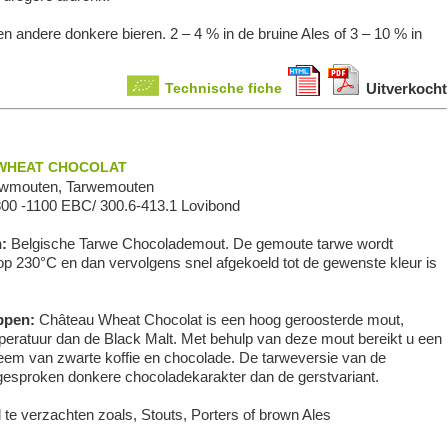
en andere donkere bieren. 2 – 4 % in de bruine Ales of 3 – 10 % in
Technische fiche
Uitverkocht
WHEAT CHOCOLAT
wmouten, Tarwemouten
800 -1100 EBC/ 300.6-413.1 Lovibond
n:
Belgische Tarwe Chocolademout. De gemoute tarwe wordt
op 230°C en dan vervolgens snel afgekoeld tot de gewenste kleur is
ppen:
Château Wheat Chocolat is een hoog geroosterde mout,
mperatuur dan de Black Malt. Met behulp van deze mout bereikt u een
weem van zwarte koffie en chocolade. De tarweversie van de
gesproken donkere chocoladekarakter dan de gerstvariant.
 te verzachten zoals, Stouts, Porters of brown Ales