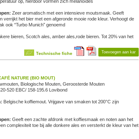
eratuur op, hierdoor vormen zich melanoïdes
ppen:
Zeer aromatisch met een intensieve moutsmaak. Geeft
n verrijkt het bier met een afgeronde mooie rode kleur. Verhoogt de
aak ook “Turbo Munich” genoemd
ere bieren, Scotch ales, amber ales,rode bieren. Tot 20% van het
Toevoegen aan kar
Technische fiche
AFÉ NATURE (BIO MOUT)
wmouten, Biologische Mouten, Geroosterde Mouten
420-520 EBC/ 158-195.6 Lovibond
n:
Belgische koffiemout. Vrijgave van smaken tot 200°C zijn
ppen:
Geeft een zachte afdronk met koffiesmaak en noten aan het
een complexiteit toe bij alle donkere ales en versterkt de kleur van het