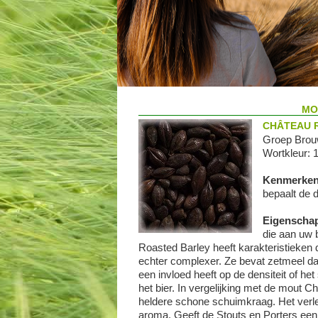
MO
CHÂTEAU R
Groep Brou
Wortkleur: 
Kenmerke
bepaalt de 
Eigenscha
die aan uw 
Roasted Barley heeft karakteristieke
echter complexer. Ze bevat zetmeel dat
een invloed heeft op de densiteit of h
het bier. In vergelijking met de mout 
heldere schone schuimkraag. Het verle
aroma. Geeft de Stouts en Porters een