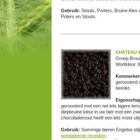
Gebruik:
Stouts, Porters, Bruine Ales 
Poters en Stouts.
CHÂTEAU 
Groep Brou
Wortkleur: 
Kenmerke
geroosterd 
bereikt.
Eigenscha
geroosterd met een net iets lagere te
diepbruine kleur in uw bier met een z
chocolademout heeft een iets meer uit
Gebruik:
Sommige bieren Engelse stijl
gerelateerde recepten: