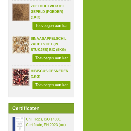
ZOETHOUTWORTEL
GEPELD (POEDER)
(1KG)
Toevoegen aan kar
SINAASAPPELSCHIL
ZACHT/ZOET (IN
STUKJES) BIO (5KG)
Toevoegen aan kar
HIBISCUS GESNEDEN
(1KG)
Toevoegen aan kar
Certificaten
ChF Hops, ISO 14001
Certificate, EN 2023 (oct)