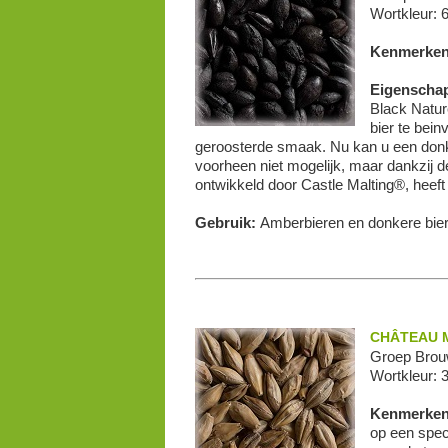
Wortkleur: 
Kenmerke
Eigenscha
Black Natur
bier te bei
geroosterde smaak. Nu kan u een donk
voorheen niet mogelijk, maar dankzij 
ontwikkeld door Castle Malting®, heef
Gebruik:
Amberbieren en donkere biere
CHÂTEAU M
Groep Brou
Wortkleur: 
Kenmerke
op een speci