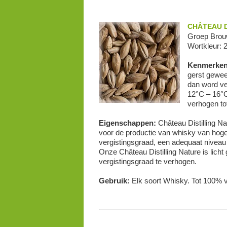
CHÂTEAU D
Groep Brouw
Wortkleur: 
Kenmerke
gerst gewee
dan word ve
12°C – 16°C
verhogen to
Eigenschappen:
Château Distilling Na
voor de productie van whisky van hoge 
vergistingsgraad, een adequaat niveau
Onze Château Distilling Nature is lic
vergistingsgraad te verhogen.
Gebruik:
Elk soort Whisky. Tot 100% 