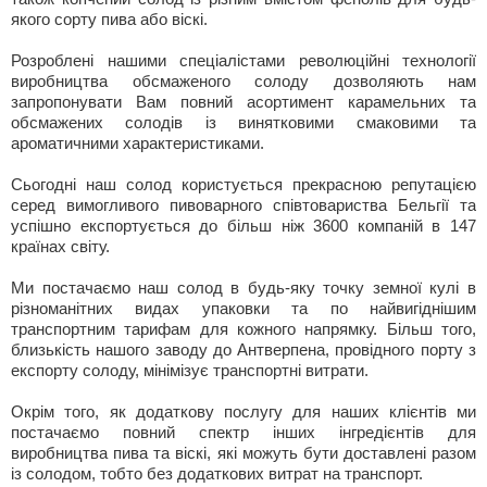
якого сорту пива або віскі.
Розроблені нашими спеціалістами революційні технології
виробництва обсмаженого солоду дозволяють нам
запропонувати Вам повний асортимент карамельних та
обсмажених солодів із винятковими смаковими та
ароматичними характеристиками.
Сьогодні наш солод користується прекрасною репутацією
серед вимогливого пивоварного співтовариства Бельгії та
успішно експортується до більш ніж 3600 компаній в 147
країнах світу.
Ми постачаємо наш солод в будь-яку точку земної кулі в
різноманітних видах упаковки та по найвигіднішим
транспортним тарифам для кожного напрямку. Більш того,
близькість нашого заводу до Антверпена, провідного порту з
експорту солоду, мінімізує транспортні витрати.
Окрім того, як додаткову послугу для наших клієнтів ми
постачаємо повний спектр інших інгредієнтів для
виробництва пива та віскі, які можуть бути доставлені разом
із солодом, тобто без додаткових витрат на транспорт.