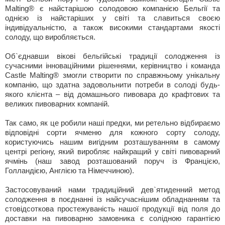
Malting® є найстарішою солодовою компанією Бельгії та
однією із найстаріших у світі та славиться своєю
індивідуальністю, а також високими стандартами якості
солоду, що виробляється.
Об`єднавши вікові бельгійські традиції солодження із
сучасними інноваційними рішеннями, керівництво і команда
Castle Malting® змогли створити по справжньому унікальну
компанію, що здатна задовольнити потреби в солоді будь-
якого клієнта – від домашнього пивовара до крафтових та
великих пивоварних компаній.
Так само, як це робили наші предки, ми ретельно відбираємо
відповідні сорти ячменю для кожного сорту солоду,
користуючись нашим вигідним розташуванням в самому
центрі регіону, який виробляє найкращий у світі пивоварний
ячмінь (наш завод розташований поруч із Францією,
Голландією, Англією та Німеччиною).
Застосовуваний нами традиційний дев`ятиденний метод
солодження в поєднанні із найсучаснішим обладнанням та
стовідсоткова простежуваність нашої продукції від поля до
доставки на пивоварню замовника є солідною гарантією