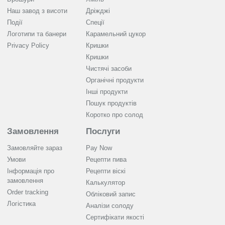
Наш завод з висоти
Дріжджі
Події
Спеції
Логотипи та банери
Карамельний цукор
Privacy Policy
Кришки
Кришки
Чистячі засоби
Органічні продукти
Інші продукти
Пошук продуктів
Коротко про солод
Замовлення
Послуги
Замовляйте зараз
Pay Now
Умови
Рецепти пива
Інформація про
Рецепти віскі
замовлення
Калькулятор
Order tracking
Обліковий запис
Логістика
Аналізи солоду
Cертифікати якості