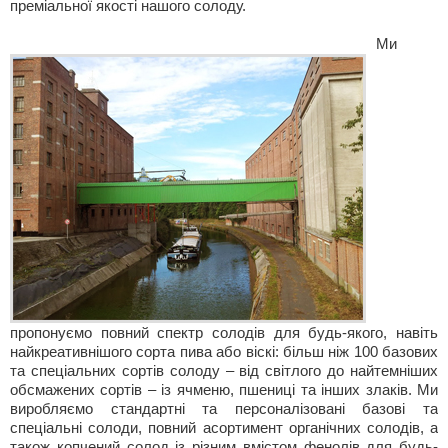
преміальної якості нашого солоду.
Ми
пропонуємо повний спектр солодів для будь-якого, навіть
найкреативнішого сорта пива або віскі: більш ніж 100 базових
та спеціальних сортів солоду – від світлого до найтемніших
обсмажених сортів – із ячменю, пшениці та інших злаків. Ми
виробляємо стандартні та персоналізовані базові та
спеціальні солоди, повний асортимент органічних солодів, а
також копчений солод із різним вмістом фенолів для будь-