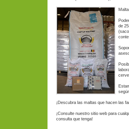
Malta
Podem
de 25
(saco
conte
Sopor
aseso
Posib
labor
cerve
Estam
según
¡Descubra las maltas que hacen las f
¡Consulte nuestro sitio web para cualq
consulta que tenga!