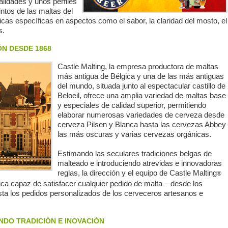
lidades y unos perfiles
ntos de las maltas del
icas específicas en aspectos como el sabor, la claridad del mosto, el
s.
N DESDE 1868
Castle Malting, la empresa productora de maltas
más antigua de Bélgica y una de las más antiguas
del mundo, situada junto al espectacular castillo de
Beloeil, ofrece una amplia variedad de maltas base
y especiales de calidad superior, permitiendo
elaborar numerosas variedades de cerveza desde
cerveza Pilsen y Blanca hasta las cervezas Abbey
las más oscuras y varias cervezas orgánicas.
Estimando las seculares tradiciones belgas de
malteado e introduciendo atrevidas e innovadoras
reglas, la dirección y el equipo de Castle Malting
®
a capaz de satisfacer cualquier pedido de malta – desde los
ta los pedidos personalizados de los cerveceros artesanos e
NDO TRADICIÓN E INOVACIÓN