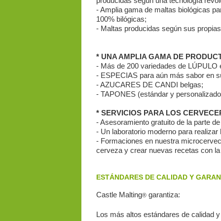
producidas según una tecnología revol
- Amplia gama de maltas biológicas p
100% bilógicas;
- Maltas producidas según sus propias
* UNA AMPLIA GAMA DE PRODUC
- Más de 200 variedades de LÚPULO en
- ESPECIAS para aún más sabor en su
- AZUCARES DE CANDI belgas;
- TAPONES (estándar y personalizado
* SERVICIOS PARA LOS CERVEC
- Asesoramiento gratuito de la parte d
- Un laboratorio moderno para realizar 
- Formaciones en nuestra microcervece
cerveza y crear nuevas recetas con la 
ESTÁNDARES DE CALIDAD Y GARAN
Castle Malting
garantiza:
®
Los más altos estándares de calidad y