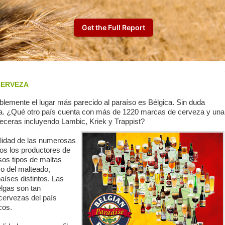
 CERVEZA
blemente el lugar más parecido al paraíso es Bélgica. Sin duda
eza. ¿Qué otro país cuenta con más de 1220 marcas de cerveza y una
veceras incluyendo Lambic, Kriek y Trappist?
calidad de las numerosas
glos los productores de
os tipos de maltas
so del malteado,
íses distintos. Las
elgas son tan
cervezas del país
cos.