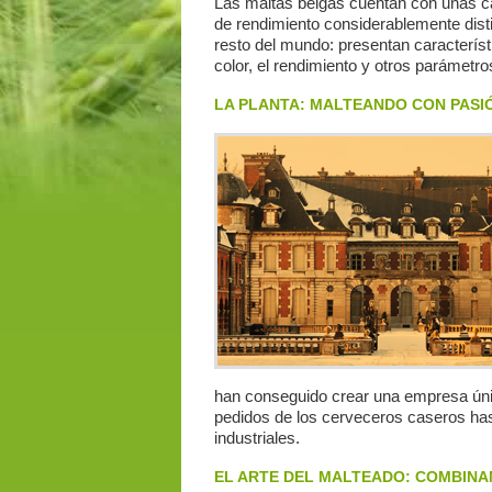
Las maltas belgas cuentan con unas ca
de rendimiento considerablemente disti
resto del mundo: presentan característ
color, el rendimiento y otros parámetro
LA PLANTA: MALTEANDO CON PASIÓ
han conseguido crear una empresa únic
pedidos de los cerveceros caseros has
industriales.
EL ARTE DEL MALTEADO: COMBINA