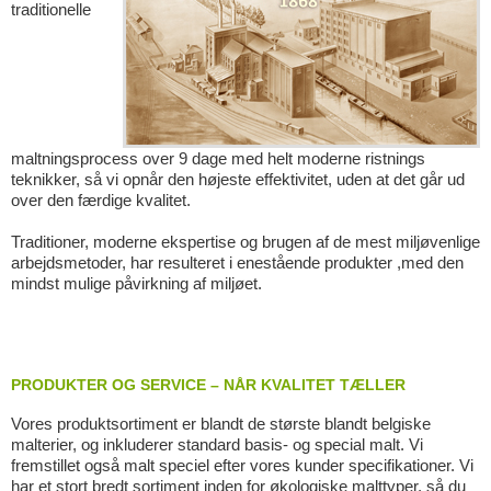
traditionelle
maltningsprocess over 9 dage med helt moderne ristnings
teknikker, så vi opnår den højeste effektivitet, uden at det går ud
over den færdige kvalitet.
Traditioner, moderne ekspertise og brugen af de mest miljøvenlige
arbejdsmetoder, har resulteret i enestående produkter ,med den
mindst mulige påvirkning af miljøet.
PRODUKTER OG SERVICE – NÅR KVALITET TÆLLER
Vores produktsortiment er blandt de største blandt belgiske
malterier, og inkluderer standard basis- og special malt. Vi
fremstillet også malt speciel efter vores kunder specifikationer. Vi
har et stort bredt sortiment inden for økologiske malttyper, så du