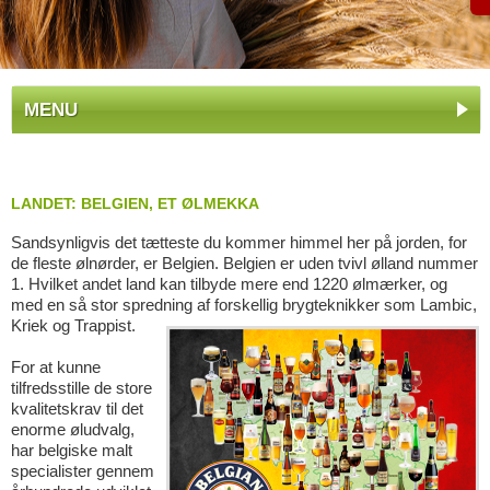
MENU
LANDET: BELGIEN, ET ØLMEKKA
Sandsynligvis det tætteste du kommer himmel her på jorden, for
de fleste ølnørder, er Belgien. Belgien er uden tvivl ølland nummer
1. Hvilket andet land kan tilbyde mere end 1220 ølmærker, og
med en så stor spredning af forskellig brygteknikker som Lambic,
Kriek og Trappist.
For at kunne
tilfredsstille de store
kvalitetskrav til det
enorme øludvalg,
har belgiske malt
specialister gennem