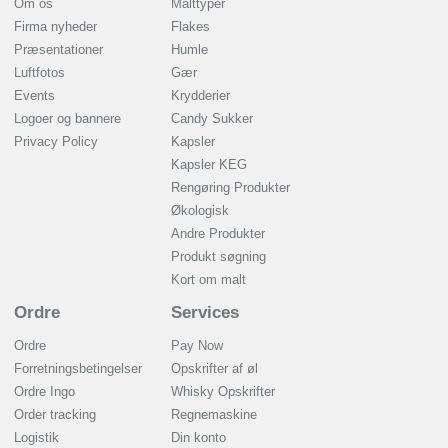
Om os
Malttyper
Firma nyheder
Flakes
Præsentationer
Humle
Luftfotos
Gær
Events
Krydderier
Logoer og bannere
Candy Sukker
Privacy Policy
Kapsler
Kapsler KEG
Rengøring Produkter
Økologisk
Andre Produkter
Produkt søgning
Kort om malt
Ordre
Services
Ordre
Pay Now
Forretningsbetingelser
Opskrifter af øl
Ordre Ingo
Whisky Opskrifter
Order tracking
Regnemaskine
Logistik
Din konto