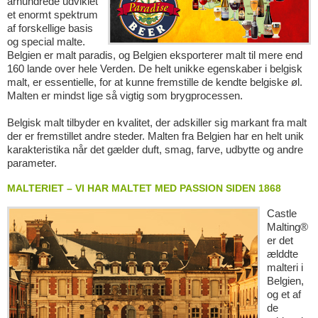
århundrede udviklet
et enormt spektrum
af forskellige basis
og special malte.
Belgien er malt paradis, og Belgien eksporterer malt til mere end
160 lande over hele Verden. De helt unikke egenskaber i belgisk
malt, er essentielle, for at kunne fremstille de kendte belgiske øl.
Malten er mindst lige så vigtig som brygprocessen.
Belgisk malt tilbyder en kvalitet, der adskiller sig markant fra malt
der er fremstillet andre steder. Malten fra Belgien har en helt unik
karakteristika når det gælder duft, smag, farve, udbytte og andre
parameter.
MALTERIET – VI HAR MALTET MED PASSION SIDEN 1868
Castle
Malting®
er det
ælddte
malteri i
Belgien,
og et af
de