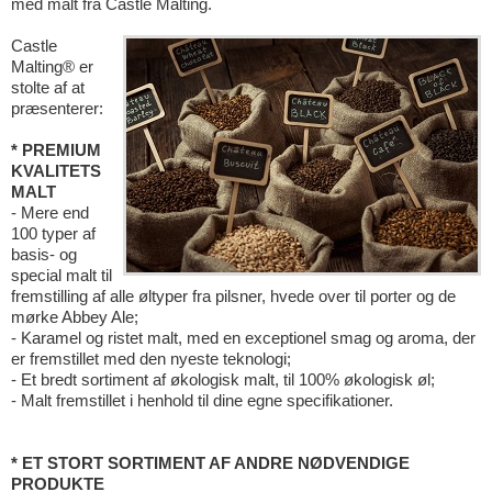
med malt fra Castle Malting.
Castle
Malting® er
stolte af at
præsenterer:
* PREMIUM
KVALITETS
MALT
- Mere end
100 typer af
basis- og
special malt til
fremstilling af alle øltyper fra pilsner, hvede over til porter og de
mørke Abbey Ale;
- Karamel og ristet malt, med en exceptionel smag og aroma, der
er fremstillet med den nyeste teknologi;
- Et bredt sortiment af økologisk malt, til 100% økologisk øl;
- Malt fremstillet i henhold til dine egne specifikationer.
* ET STORT SORTIMENT AF ANDRE NØDVENDIGE
PRODUKTE