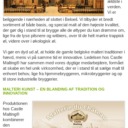
ældste i
verden.
Vi er
beliggende i nærheden af slottet i Beloeil. Vi tilbyder et bredt
sortiment af både basis, og special malt af den højeste kvalitet,
der gør dig i stand til at brygge alle de øltyper du kan drømme om,
lige fra de lyse pilsnere og witbiers, over til de helt mørke trappisk
øl, videre over i økologisk øl.
Vi gør en dyd ud af, at holde de gamle belgiske malteri traditioner i
hævd, mens vi på samme tid er innovative. Ledelsen hos Castle
Malting® har sammen med vores dygtige medarbejdere, formået
at skabe en hel unik virksomhed, der er i stand til at sælge malt til
enhvert behov, lige fra hjemmebryggeren, mikrobryggerier og op
til store industrielle bryggerier.
MALTERI KUNST – EN BLANDING AF TRADITION OG
INNOVATION
Produktionen
hos Castle
Malting®
kombinerer
den