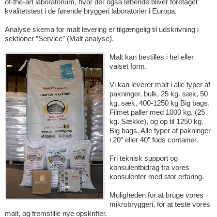
of-the-art laboratorium, hvor der også løbende bliver foretaget
kvalitetstest i de førende bryggeri laboratorier i Europa.
Analyse skema for malt levering er tilgængelig til udskrivning i
sektioner ”Service” (Malt analyse).
Malt kan bestilles i hel eller
valset form.
Vi kan leverer malt i alle typer af
pakninger, bulk, 25 kg. sæk, 50
kg, sæk, 400-1250 kg Big bags.
Filmet paller med 1000 kg. (25
kg. Sække), og op til 1250 kg.
Big bags. Alle typer af pakninger
i 20” eller 40” fods container.
Fri teknisk support og
konsulentbidrag fra vores
konsulenter med stor erfaring.
Muligheden for at bruge vores
mikrobryggeri, for at teste vores
malt, og fremstille nye opskrifter.