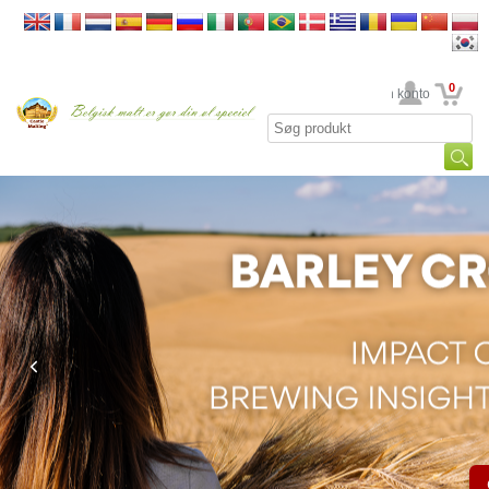
0
din konto