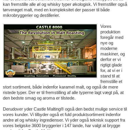
kan fremstille alle øl og whisky typer økologisk. Vi fremstiller også
tørverøget malt, med en kompleksitet der passer til både
mikrobryggerier og destillerier.
Vores
produktion
foregår med
nye og
moderne
maskiner, og
derfor er vi
rigtigt glade
for, at vi er i
stand til at
fremstille et
stort sortiment, både indenfor karamel malt, og også de mere
ristede typer. Der er til fremstilling af alle typerne lagt vægt på, at
den bedste smag og aroma er tilstede.
Derudover yder Castle Malting® også den bedst mulige service til
vores kunder. Vi tilbyder også et fuld produktsortiment indenfor
andre øl og whisky ingredienser. Vi yder også teknisk support fra
vores belgiske 3600 bryggerier i 147 lande, har valgt at brygge