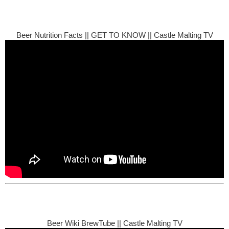
Beer Nutrition Facts || GET TO KNOW || Castle Malting TV
Beer Wiki BrewTube || Castle Malting TV