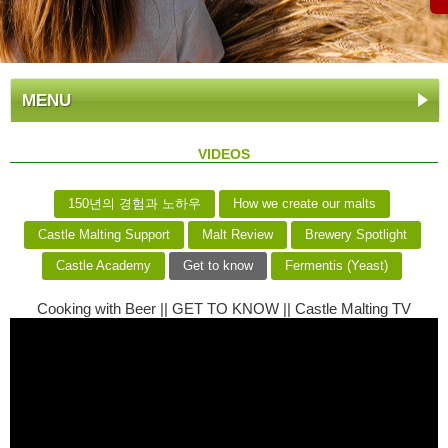
MENU
VIDEOS
150년의 경험과 노하우
How we create our malts
Castle Malting Support
Malt Review
Brewery Spotlight
Castle Academy
Get to know
Fermentis (Yeast)
Cooking with Beer || GET TO KNOW || Castle Malting TV