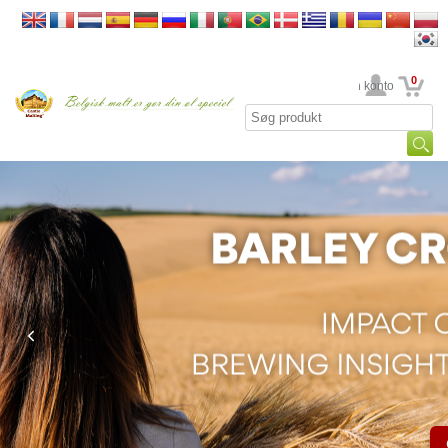
0
din konto