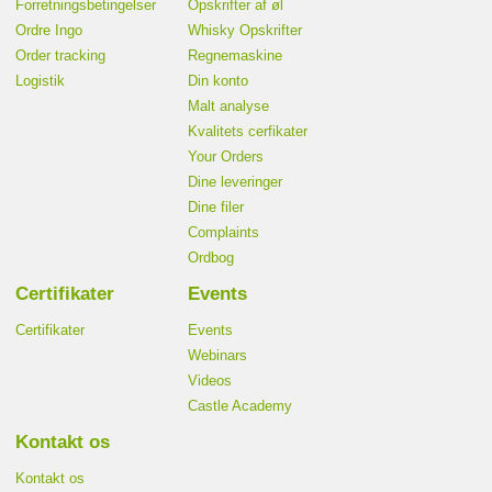
Forretningsbetingelser
Opskrifter af øl
Ordre Ingo
Whisky Opskrifter
Order tracking
Regnemaskine
Logistik
Din konto
Malt analyse
Kvalitets cerfikater
Your Orders
Dine leveringer
Dine filer
Complaints
Ordbog
Certifikater
Events
Certifikater
Events
Webinars
Videos
Castle Academy
Kontakt os
Kontakt os