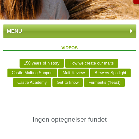
MENU
VIDEOS
150 years of history
How we create our malts
Castle Malting Support
Malt Review
Brewery Spotlight
Castle Academy
Get to know
Fermentis (Yeast)
Ingen optegnelser fundet