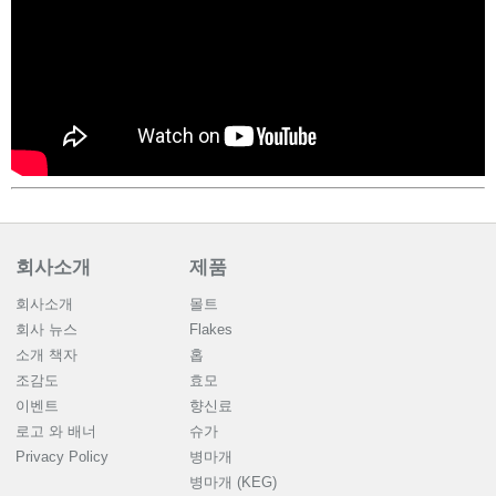
회사소개
제품
회사소개
몰트
회사 뉴스
Flakes
소개 책자
홉
조감도
효모
이벤트
향신료
로고 와 배너
슈가
Privacy Policy
병마개
병마개 (KEG)