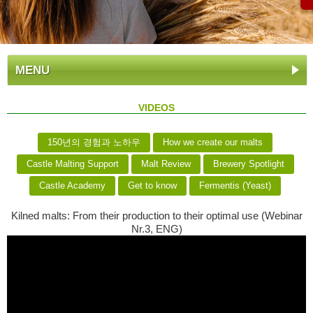
MENU
VIDEOS
150년의 경험과 노하우
How we create our malts
Castle Malting Support
Malt Review
Brewery Spotlight
Castle Academy
Get to know
Fermentis (Yeast)
Kilned malts: From their production to their optimal use (Webinar
Nr.3, ENG)