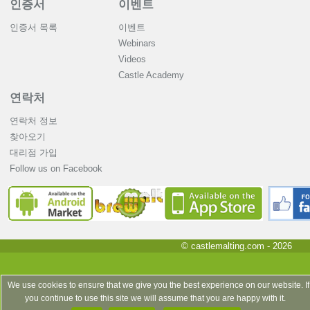
인증서
이벤트
인증서 목록
이벤트
Webinars
Videos
Castle Academy
연락처
연락처 정보
찾아오기
대리점 가입
Follow us on Facebook
© castlemalting.com -
2026
We use cookies to ensure that we give you the best experience on our website. If
you continue to use this site we will assume that you are happy with it.