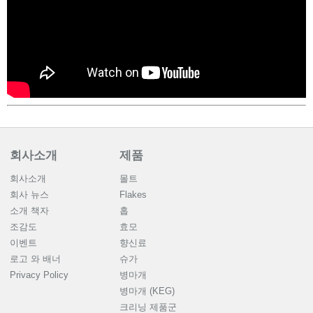
회사소개
제품
회사소개
몰트
회사 뉴스
Flakes
소개 책자
홉
조감도
효모
이벤트
향신료
로고 와 배너
슈가
Privacy Policy
병마개
병마개 (KEG)
크리닝 제품군