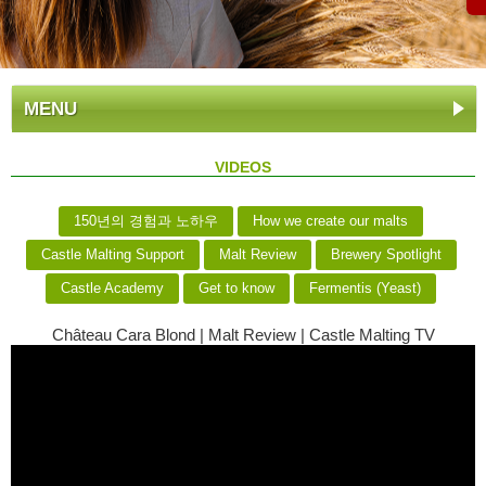
MENU
VIDEOS
150년의 경험과 노하우
How we create our malts
Castle Malting Support
Malt Review
Brewery Spotlight
Castle Academy
Get to know
Fermentis (Yeast)
Château Cara Blond | Malt Review | Castle Malting TV