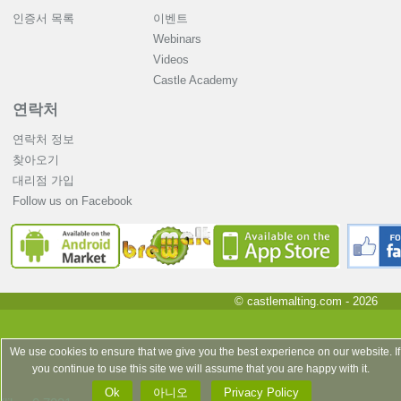
인증서 목록
이벤트
Webinars
Videos
Castle Academy
연락처
연락처 정보
찾아오기
대리점 가입
Follow us on Facebook
© castlemalting.com -
2026
We use cookies to ensure that we give you the best experience on our website. If
you continue to use this site we will assume that you are happy with it.
Ok
아니오
Privacy Policy