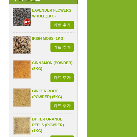
LAVENDER FLOWERS
WHOLE(1KG)
카트 추가
IRISH MOSS (1KG)
카트 추가
CINNAMON (POWDER)
(5KG)
카트 추가
GINGER ROOT
(POWDER) (5KG)
카트 추가
BITTER ORANGE
PEELS (POWDER)
(1KG)