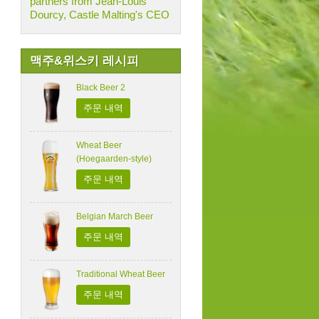
partners from Jean-Louis
Dourcy, Castle Malting's CEO
맥주&위스키 레시피
Black Beer 2
주문 내역
Wheat Beer
(Hoegaarden-style)
주문 내역
Belgian March Beer
주문 내역
Traditional Wheat Beer
주문 내역