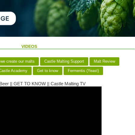
VIDEOS
we create our malts
Castle Malting Support
Malt Review
astle Academy
Get to know
Fermentis (Yeast)
 Beer || GET TO KNOW || Castle Malting TV