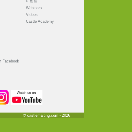
이벤트
Webinars
Videos
Castle Academy
on Facebook
© castlemalting.com -
2026