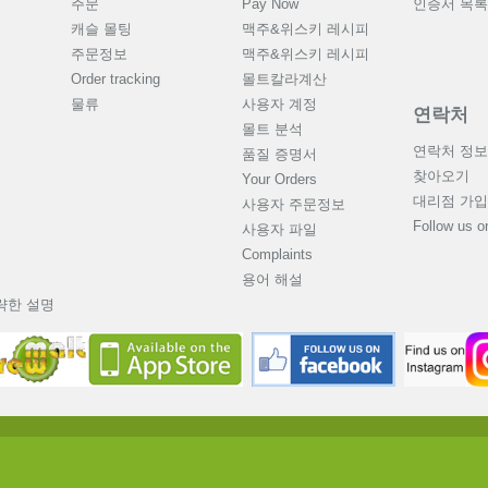
주문
Pay Now
인증서 목록
캐슬 몰팅
맥주&위스키 레시피
주문정보
맥주&위스키 레시피
Order tracking
몰트칼라계산
물류
사용자 계정
연락처
몰트 분석
연락처 정보
품질 증명서
찾아오기
Your Orders
대리점 가입
사용자 주문정보
Follow us 
사용자 파일
Complaints
용어 해설
략한 설명