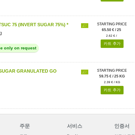
SUC 75 (INVERT SUGAR 75%) *
STARTING PRICE
65.50 € / 25
g
2.62 € /
카트 추가
le only on request
 SUGAR GRANULATED GO
STARTING PRICE
59.75 € / 25 KG
2.39 € / KG
카트 추가
주문
서비스
인증서