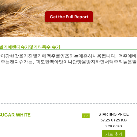
벨기에캔디슈가및기타특수 슈가
이강한맛을가진벨기에맥주를양조하는데흔히사용됩니다. 맥주에바
주는캔디슈가는, 과도한맥아맛이나단맛을방지하면서맥주의높은알
SUGAR WHITE
STARTING PRICE
57.25 € / 25 KG
2.29 € / KG
카트 추가