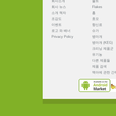
회사소개
몰트
회사 뉴스
Flakes
소개 책자
홉
조감도
효모
이벤트
향신료
로고 와 배너
슈가
Privacy Policy
병마개
병마개 (KEG)
크리닝 제품군
유기농
다른 제품들
제품 검색
맥아에 관한 간