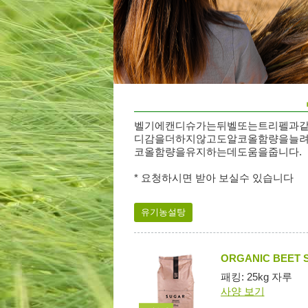
벨기에캔디슈가는뒤벨또는트리펠과같
디감을더하지않고도알코올함량을늘려
코올함량을유지하는데도움을줍니다.
* 요청하시면 받아 보실수 있습니다
유기농설탕
ORGANIC BEET 
패킹: 25kg 자루
사양 보기