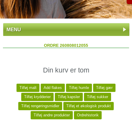
MENU
ORDRE 260808012055
Din kurv er tom
Tilføj malt
Add flakes
Tilføj humle
Tilføj gær
Tilføj krydderier
Tilføj kapsler
Tilføj sukker
Tilføj rengøringsmidler
Tilføj et økologisk produkt
Tilføj andre produkter
Ordrehistorik