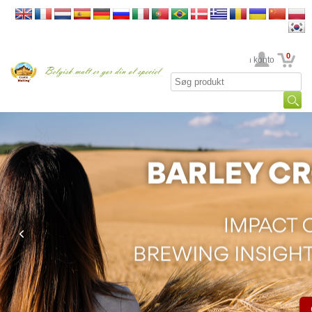
0
din konto