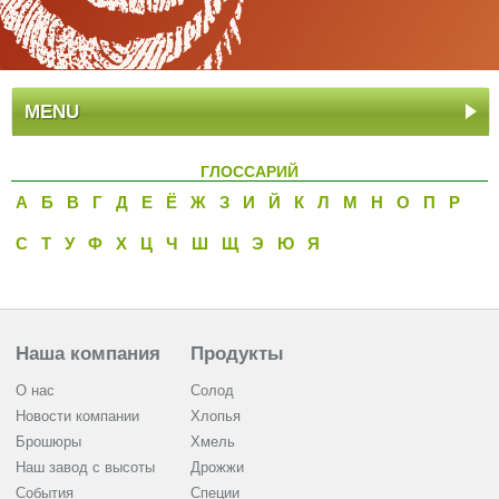
MENU
ГЛОССАРИЙ
А
Б
В
Г
Д
Е
Ё
Ж
З
И
Й
К
Л
M
Н
О
П
P
С
Т
У
Ф
Х
Ц
Ч
Ш
Щ
Э
Ю
Я
Наша компания
Продукты
О нас
Солод
Новости компании
Хлопья
Брошюры
Хмель
Наш завод с высоты
Дрожжи
События
Cпеции