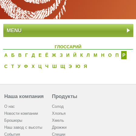
MENU
ГЛОССАРИЙ
А
Б
В
Г
Д
Е
Ё
Ж
З
И
Й
К
Л
M
Н
О
П
P
С
Т
У
Ф
Х
Ц
Ч
Ш
Щ
Э
Ю
Я
Наша компания
Продукты
О нас
Солод
Новости компании
Хлопья
Брошюры
Хмель
Наш завод с высоты
Дрожжи
События
Cпеции