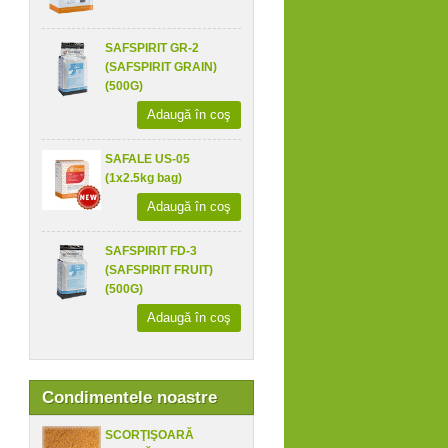
SAFSPIRIT GR-2
(SAFSPIRIT GRAIN)
(500G)
Adaugă în coş
SAFALE US-05
(1x2.5kg bag)
Adaugă în coş
SAFSPIRIT FD-3
(SAFSPIRIT FRUIT)
(500G)
Adaugă în coş
Condimentele noastre
SCORŢIŞOARĂ