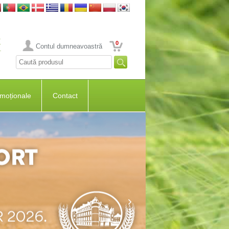
0
Contul dumneavoastră
moționale
Contact