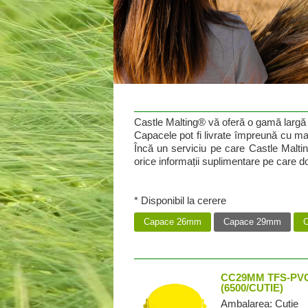
Castle Malting® vă oferă o gamă largă d
Capacele pot fi livrate împreună cu ma
Încă un serviciu pe care Castle Malting
orice informații suplimentare pe care d
* Disponibil la cerere
Capace 26mm
Capace 29mm
C
CC29MM TFS-PVC
(6500/CUTIE)
Ambalarea: Cutie