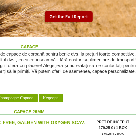
CAPACE
e capace de coroană pentru berile dvs. la prețuri foarte competitive.
lțul dvs., ceea ce înseamnă - fără costuri suplimentare de transport!
 îl oferă cu plăcere! Alegeți-vă și nu ezitați să ne contactați pentru
oriți să le primiți. Vă putem oferi, de asemenea, capace personalizate.
hampagne Capace
Kegcaps
CAPACE 29MM
 FREE, GALBEN WITH OXYGEN SCAV.
PRET DE INCEPUT
179.25 € / 1 BOX
179.25 € / BOX