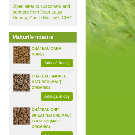
Open letter to customers and
partners from Jean-Louis
Dourcy, Castle Malting's CEO
Malțurile noastre
CHÂTEAU CARA
HONEY
Adaugă în coş
CHÂTEAU SMOKED
NATURE® (MALȚ
ORGANIC)
Adaugă în coş
CHÂTEAU CHIT
WHEAT NATURE MALT
FLAKES® (MALȚ
ORGANIC)