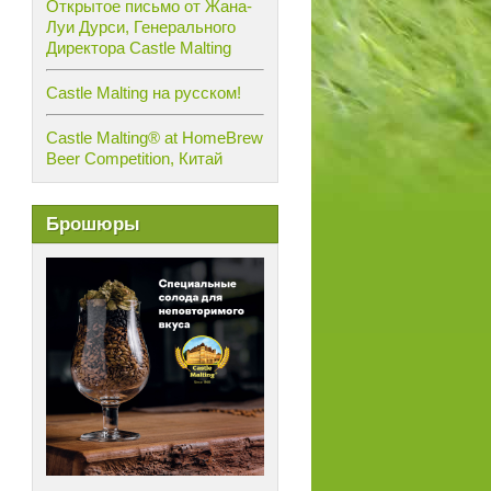
Открытое письмо от Жана-
Луи Дурси, Генерального
Директора Castle Malting
Castle Malting на русском!
Castle Malting® at HomeBrew
Beer Competition, Китай
Брошюры