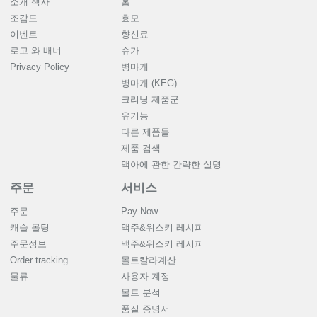
소개 책자
홉
조감도
효모
이벤트
향신료
로고 와 배너
슈가
Privacy Policy
병마개
병마개 (KEG)
크리닝 제품군
유기농
다른 제품들
제품 검색
맥아에 관한 간략한 설명
주문
서비스
주문
Pay Now
캐슬 몰팅
맥주&위스키 레시피
주문정보
맥주&위스키 레시피
Order tracking
몰트칼라계산
물류
사용자 계정
몰트 분석
품질 증명서