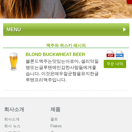
MENU
맥주와 위스키 레시피
BLOND BUCKWHEAT BEER
블론드맥주는맛있는아로마, 셀리악질
주문 내역
병또는글루텐에민감한사람들에게좋
습니다. 이것은매우잘균형을유지한글
루텐프리맥주입니다.
회사소개
제품
회사소개
몰트
회사 뉴스
Flakes