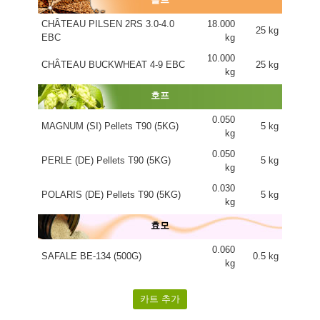
CHÂTEAU PILSEN 2RS 3.0-4.0
18.000
25 kg
EBC
kg
10.000
CHÂTEAU BUCKWHEAT 4-9 EBC
25 kg
kg
호프
0.050
MAGNUM (SI) Pellets T90 (5KG)
5 kg
kg
0.050
PERLE (DE) Pellets T90 (5KG)
5 kg
kg
0.030
POLARIS (DE) Pellets T90 (5KG)
5 kg
kg
효모
0.060
SAFALE BE-134 (500G)
0.5 kg
kg