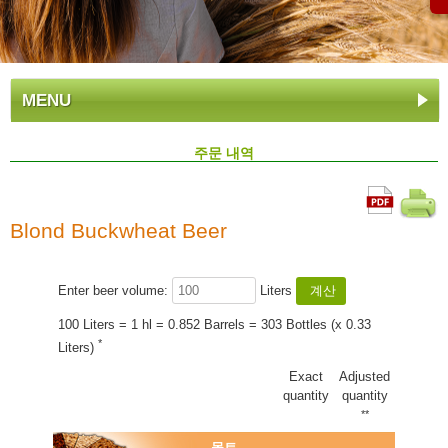
MENU
주문 내역
Blond Buckwheat Beer
Enter beer volume:
Liters
100 Liters = 1 hl = 0.852 Barrels = 303 Bottles (x 0.33
*
Liters)
Exact
Adjusted
quantity
quantity
**
몰트