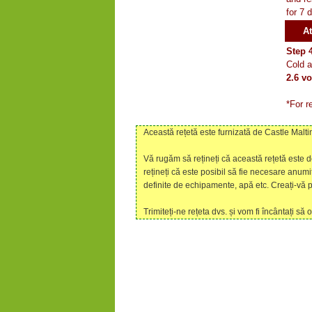
for 7 
At
Step 
Cold a
2.6 v
*For r
Această rețetă este furnizată de Castle Malti
Vă rugăm să rețineți că această rețetă este 
rețineți că este posibil să fie necesare anumit
definite de echipamente, apă etc. Creați-vă p
Trimiteți-ne rețeta dvs. și vom fi încântați să