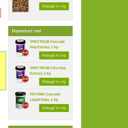
Adaugă în coş
Hameiuri noi
SPECTRUM Cascade
Hop Extract, 1 kg
Adaugă în coş
SPECTRUM Citra Hop
Extract, 1 kg
Adaugă în coş
PRYSMA Cascade
Liquid Hops, 1 kg
Adaugă în coş