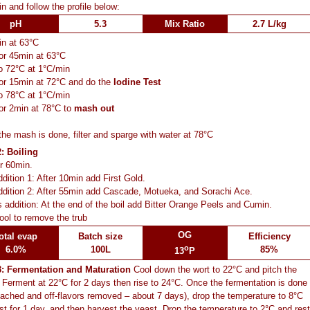
n and follow the profile below:
pH
5.3
Mix Ratio
2.7 L/kg
n at 63°C
or 45min at 63°C
o 72°C at 1°C/min
or 15min at 72°C and do the
Iodine Test
o 78°C at 1°C/min
or 2min at 78°C to
mash out
he mash is done, filter and sparge with water at 78°C
: Boiling
or 60min.
dition 1: After 10min add First Gold.
dition 2: After 55min add Cascade, Motueka, and Sorachi Ace.
 addition: At the end of the boil add Bitter Orange Peels and Cumin.
ool to remove the trub
OG
otal evap
Batch size
Efficiency
o
6.0%
100L
85%
13
P
3: Fermentation and Maturation
Cool down the wort to 22°C and pitch the
 Ferment at 22°C for 2 days then rise to 24°C. Once the fermentation is done
ached and off-flavors removed – about 7 days), drop the temperature to 8°C
st for 1 day, and then harvest the yeast. Drop the temperature to 2°C and rest