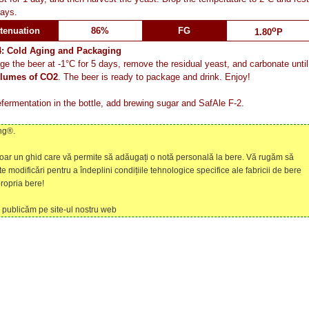
days.
o
tenuation
86%
FG
1.80
P
4: Cold Aging and Packaging
ge the beer at -1°C for 5 days, remove the residual yeast, and carbonate until
olumes of CO2
. The beer is ready to package and drink. Enjoy!
efermentation in the bottle, add brewing sugar and SafAle F-2.
ng®.
doar un ghid care vă permite să adăugați o notă personală la bere. Vă rugăm să
e modificări pentru a îndeplini condițiile tehnologice specifice ale fabricii de bere
ropria bere!
 o publicăm pe site-ul nostru web