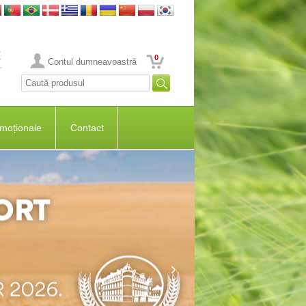
0
Contul dumneavoastră
moționale
Contact