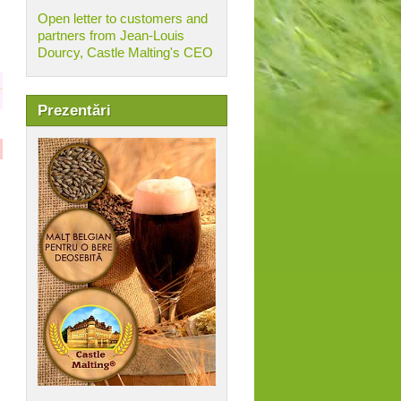
Open letter to customers and
partners from Jean-Louis
Dourcy, Castle Malting's CEO
Prezentări