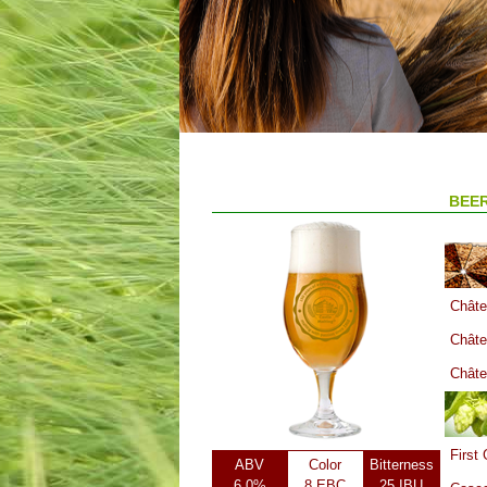
BEER
Châte
Châte
Châte
First
ABV
Color
Bitterness
6.0%
8 EBC
25 IBU