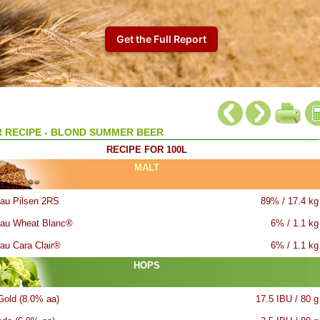
 RECIPE - BLOND SUMMER BEER
RECIPE FOR 100L
MALT
au Pilsen 2RS
89% / 17.4 kg
au Wheat Blanc®
6% / 1.1 kg
au Cara Clair®
6% / 1.1 kg
HOPS
 Gold (8.0% aa)
17.5 IBU / 80 g