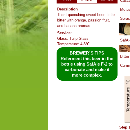
Casca
Description
Motue
Thirst-quenching sweet beer. Little
Sorac
bitter with orange, passion fruit,
and banana aromas.
Service:
Glass: Tulip Glass
SafAl
Temperature: 4-8°C
BREWER`S TIPS
Bitter
Referment this beer in the
bottle using SafAle F-2 to
Cumi
carbonate and make it
more complex.
Step 