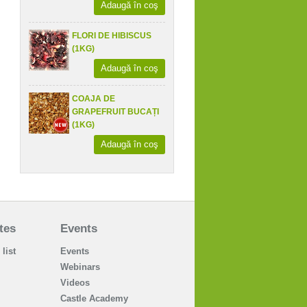
Adaugă în coş
FLORI DE HIBISCUS
(1KG)
Adaugă în coş
COAJA DE
GRAPEFRUIT BUCAȚI
(1KG)
Adaugă în coş
tes
Events
 list
Events
Webinars
Videos
Castle Academy