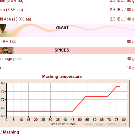
de (6.0% aa)
2.5 IBU / 80 g
ka (7.5% aa)
2.5 IBU / 60 g
hi Ace (13.0% aa)
2.5 IBU / 40 g
YEAST
e BE-134
60 g
SPICES
 orange peels
40 g
n
10 g
Mashing temperature
1: Mashing