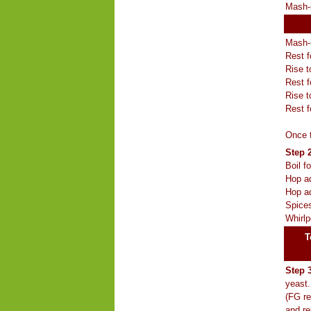
Mash-i
Mash-i
Rest f
Rise t
Rest f
Rise t
Rest f
Once t
Step 2
Boil f
Hop ad
Hop ad
Spices
Whirlp
T
Step 
yeast.
(FG re
and re