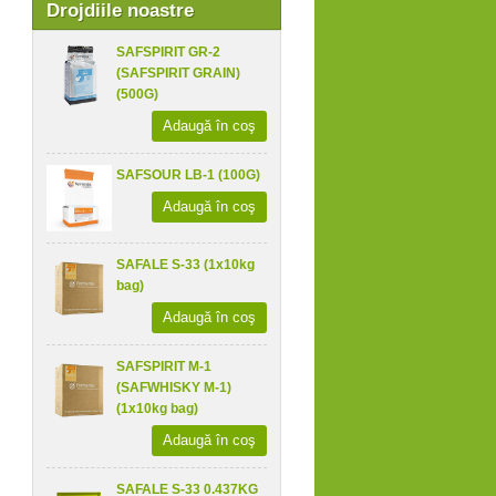
Drojdiile noastre
SAFSPIRIT GR-2
(SAFSPIRIT GRAIN)
(500G)
Adaugă în coş
SAFSOUR LB-1 (100G)
Adaugă în coş
SAFALE S-33 (1x10kg
bag)
Adaugă în coş
SAFSPIRIT M-1
(SAFWHISKY M-1)
(1x10kg bag)
Adaugă în coş
SAFALE S-33 0.437KG