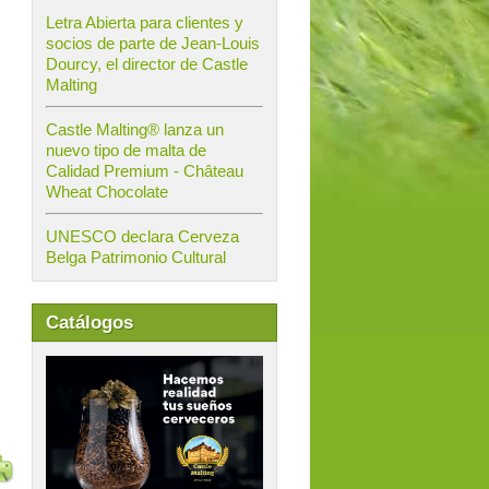
Letra Abierta para clientes y
socios de parte de Jean-Louis
Dourcy, el director de Castle
Malting
Castle Malting® lanza un
nuevo tipo de malta de
Calidad Premium - Château
Wheat Chocolate
UNESCO declara Cerveza
Belga Patrimonio Cultural
Catálogos