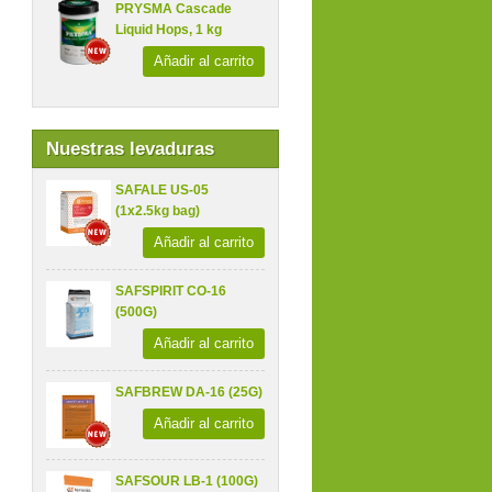
PRYSMA Cascade
Liquid Hops, 1 kg
Añadir al carrito
Nuestras levaduras
SAFALE US-05
(1x2.5kg bag)
Añadir al carrito
SAFSPIRIT CO-16
(500G)
Añadir al carrito
SAFBREW DA-16 (25G)
Añadir al carrito
SAFSOUR LB-1 (100G)