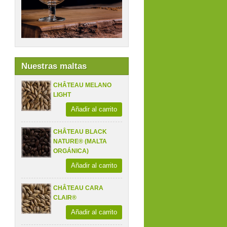
Nuestras maltas
CHÂTEAU MELANO
LIGHT
Añadir al carrito
CHÂTEAU BLACK
NATURE® (MALTA
ORGÁNICA)
Añadir al carrito
CHÂTEAU CARA
CLAIR®
Añadir al carrito