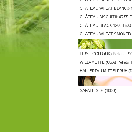
CHÂTEAU WHEAT BLANC® M
CHÂTEAU BISCUIT® 45-55 
CHÂTEAU BLACK 1200-1500
CHÂTEAU WHEAT SMOKED 4
FIRST GOLD (UK) Pellets T90
WILLAMETTE (USA) Pellets T
HALLERTAU MITTELFRUH (DE)
SAFALE S-04 (100G)