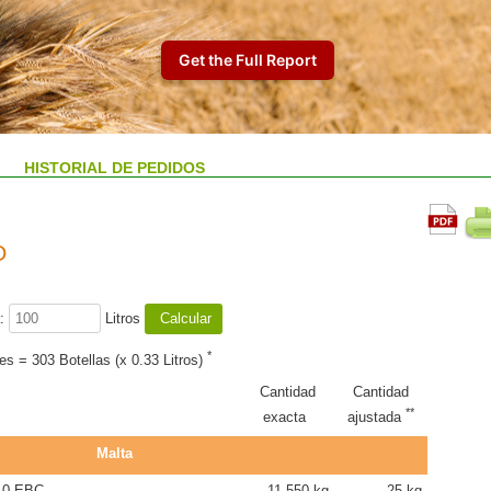
HISTORIAL DE PEDIDOS
O
:
Litros
*
les = 303 Botellas (x 0.33 Litros)
Cantidad
Cantidad
**
exacta
ajustada
Malta
.0 EBC
11.550 kg
25 kg