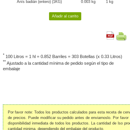
Anís badián (entero) (1KG)
0.003 kg
1 kg
*
100 Litros = 1 hl = 0.852 Barriles = 303 Botellas (x 0.33 Litros)
**
Ajustado a la cantidad mínima de pedido según el tipo de
embalaje
Por favor note: Todos los productos calculados para esta receta de ce
de precios. Puede modificar su pedido antes de enviarnoslo. Por favor
disponibilidad inmediata de todos los productos. La cantidad de lso pr
cantidad minima, dependiendo del embalaje del producto.