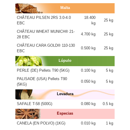
Malta
CHÂTEAU PILSEN 2RS 3.0-4.0
18.400
25 kg
EBC
kg
CHÂTEAU WHEAT MUNICH® 21-
4.700 kg
25 kg
28 EBC
CHÂTEAU CARA GOLD® 110-130
0.500 kg
25 kg
EBC
Lúpulo
PERLE (DE) Pellets T90 (5KG)
0.100 kg
5 kg
PALISADE (USA) Pellets T90
0.050 kg
5 kg
(5KG)
Levadura
SAFALE T-58 (500G)
0.080 kg
0.5 kg
Especias
CANELA (EN POLVO) (1KG)
0.010 kg
1 kg