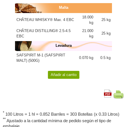
Malta
18.000
CHÂTEAU WHISKY® Max. 4 EBC
25 kg
kg
CHÂTEAU DISTILLING® 2.5-4.5
21.000
25 kg
EBC
kg
Levadura
SAFSPIRIT M-1 (SAFSPIRIT
0.070 kg
0.5 kg
MALT) (500G)
*
100 Litros = 1 hl = 0.852 Barriles = 303 Botellas (x 0.33 Litros)
**
Ajustado a la cantidad mínima de pedido según el tipo de
embalaje