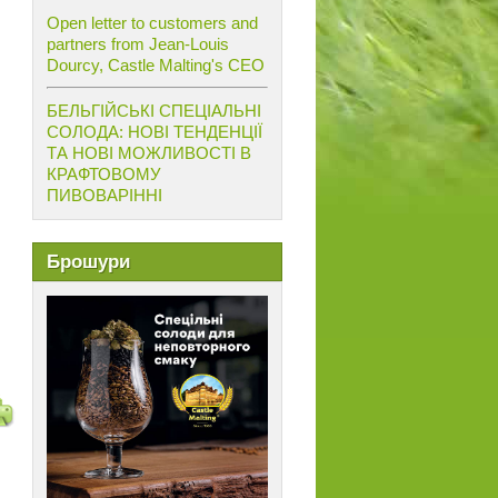
Open letter to customers and
partners from Jean-Louis
Dourcy, Castle Malting's CEO
БЕЛЬГІЙСЬКІ СПЕЦІАЛЬНІ
СОЛОДА: НОВІ ТЕНДЕНЦІЇ
ТА НОВІ МОЖЛИВОСТІ В
КРАФТОВОМУ
ПИВОВАРІННІ
Брошури