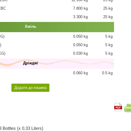
EBC
7.800 kg
25 kg
3.300 kg
25 kg
Хміль
KG)
0.050 kg
5 kg
)
0.050 kg
5 kg
KG)
0.030 kg
5 kg
Дріжджі
0.060 kg
0.5 kg
 Bottles (x 0.33 Liters)