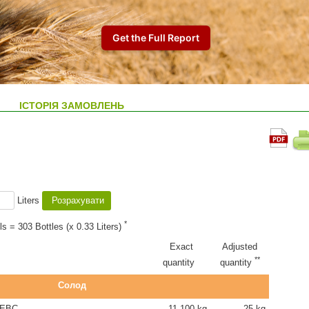
ІСТОРІЯ ЗАМОВЛЕНЬ
Liters
*
ls = 303 Bottles (x 0.33 Liters)
Exact
Adjusted
**
quantity
quantity
Солод
 EBC
11.100 kg
25 kg