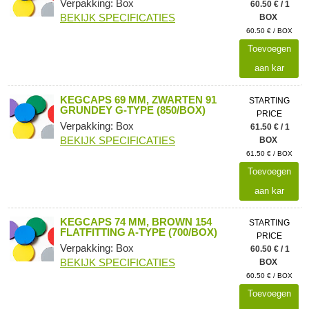
Verpakking: Box
60.50 € / 1
BEKIJK SPECIFICATIES
BOX
60.50 € / BOX
Toevoegen
aan kar
KEGCAPS 69 MM, ZWARTEN 91
STARTING
GRUNDEY G-TYPE (850/BOX)
PRICE
Verpakking: Box
61.50 € / 1
BEKIJK SPECIFICATIES
BOX
61.50 € / BOX
Toevoegen
aan kar
KEGCAPS 74 MM, BROWN 154
STARTING
FLATFITTING A-TYPE (700/BOX)
PRICE
Verpakking: Box
60.50 € / 1
BEKIJK SPECIFICATIES
BOX
60.50 € / BOX
Toevoegen