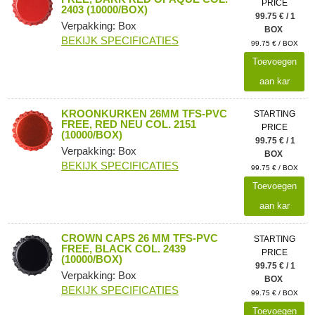
PRICE
2403 (10000/BOX)
99.75 € / 1
Verpakking: Box
BOX
BEKIJK SPECIFICATIES
99.75 € / BOX
Toevoegen
aan kar
KROONKURKEN 26MM TFS-PVC
STARTING
FREE, RED NEU COL. 2151
PRICE
(10000/BOX)
99.75 € / 1
Verpakking: Box
BOX
BEKIJK SPECIFICATIES
99.75 € / BOX
Toevoegen
aan kar
CROWN CAPS 26 MM TFS-PVC
STARTING
FREE, BLACK COL. 2439
PRICE
(10000/BOX)
99.75 € / 1
Verpakking: Box
BOX
BEKIJK SPECIFICATIES
99.75 € / BOX
Toevoegen