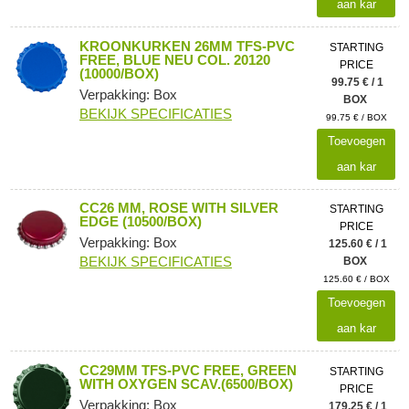
aan kar
KROONKURKEN 26MM TFS-PVC
STARTING
FREE, BLUE NEU COL. 20120
PRICE
(10000/BOX)
99.75 € / 1
Verpakking: Box
BOX
BEKIJK SPECIFICATIES
99.75 € / BOX
Toevoegen
aan kar
CC26 MM, ROSE WITH SILVER
STARTING
EDGE (10500/BOX)
PRICE
Verpakking: Box
125.60 € / 1
BEKIJK SPECIFICATIES
BOX
125.60 € / BOX
Toevoegen
aan kar
CC29MM TFS-PVC FREE, GREEN
STARTING
WITH OXYGEN SCAV.(6500/BOX)
PRICE
Verpakking: Box
179.25 € / 1