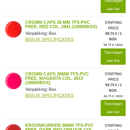
Toevoegen
aan kar
CROWN CAPS 26 MM TFS-PVC
STARTING
FREE, RED COL. 2941 (10000/BOX)
PRICE
Verpakking: Box
99.75 € / 1
BEKIJK SPECIFICATIES
BOX
99.75 € / BOX
Toevoegen
aan kar
CROWN CAPS 26MM TFS-PVC
STARTING
FREE, MAGENTA COL. 2613
PRICE
(10000/BOX)
99.75 € / 1
Verpakking: Box
BOX
BEKIJK SPECIFICATIES
99.75 € / BOX
Toevoegen
aan kar
KROONKURKEN 26MM TFS-PVC
STARTING
FREE, DARK RED OPAQUE COL.