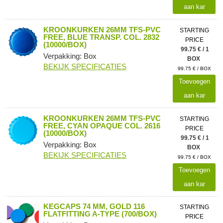
aan kar
KROONKURKEN 26MM TFS-PVC
STARTING
FREE, BLUE TRANSP. COL. 2832
PRICE
(10000/BOX)
99.75 € / 1
Verpakking: Box
BOX
BEKIJK SPECIFICATIES
99.75 € / BOX
Toevoegen
aan kar
KROONKURKEN 26MM TFS-PVC
STARTING
FREE, CYAN OPAQUE COL. 2616
PRICE
(10000/BOX)
99.75 € / 1
Verpakking: Box
BOX
BEKIJK SPECIFICATIES
99.75 € / BOX
Toevoegen
aan kar
KEGCAPS 74 MM, GOLD 116
STARTING
FLATFITTING A-TYPE (700/BOX)
PRICE