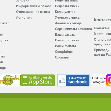
Условия
Рецепты пива
Информация о заказе
Рецепты Виски
Отслеживание заказа
Калькулятор
Логистика
Учетная запись
Контакт
сахар
Анализы солода
Контакты
Сертификаты качества
Местонах
ег
Ваши заказы
Станьте н
дства
Ваши поставки
представи
Ваши файлы
Присоедин
Complaints
нам на Fa
кты
Словарь
ов
лоде