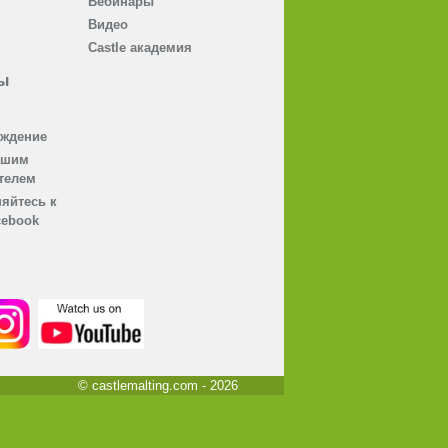
Вебинары
Видео
Castle академия
ы
ождение
ашим
телем
яйтесь к
cebook
© castlemalting.com -
2026