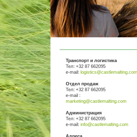
Транспорт и логистика
Тел: +32 87 662095
e-mail:
logistics@castlemalting.co
Отдел продаж
Тел: +32 87 662095
e-mail :
marketing@castlemalting.com
Администрация
Тел: +32 87 662095
e-mail:
info@castlemalting.com
Адреса