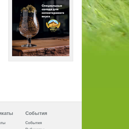
икаты
События
аты
События