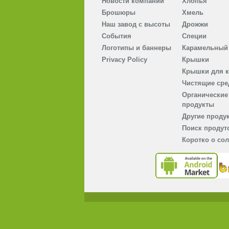
Новости компании
Хлопья
Брошюры
Хмель
Наш завод с высоты
Дрожжи
События
Cпеции
Логотипы и баннеры
Карамельный 
Privacy Policy
Крышки
Крышки для к
Чистящие сре
Органические
продукты
Другие проду
Поиск продут
Коротко о со