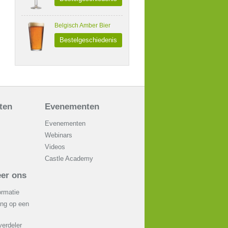
Belgisch Amber Bier
Bestelgeschiedenis
aten
Evenementen
Evenementen
Webinars
Videos
Castle Academy
er ons
ormatie
ing op een
erdeler