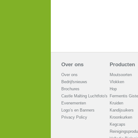
Over ons
Producten
Over ons
Moutsoorten
Bedrijfsnieuws
Vlokken
Brochures
Hop
Castle Malting Luchtfoto's
Fermentis Gist
Evenementen
Kruiden
Logo’s en Banners
Kandijsuikers
Privacy Policy
Kroonkurken
Kegcaps
Reinigingsprodu