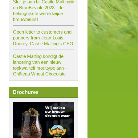
Sluit je aan bij Castle Malting®
op BrauBeviale 2023 - de
belangrijkste wereldwijde
brouwbeurs!
Open letter to customers and
partners from Jean-Louis
Dourcy, Castle Malting's CEO
Castle Malting kondigt de
lancering van een nieuw
topkwaliteit mouttype aan -
Château Wheat Chocolate
Brochures