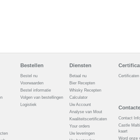
Bestellen
Diensten
Certific
Bestel nu
Betaal nu
Certificaten
Voorwaarden
Bier Recepten
Bestel informatie
Whisky Recepten
en
Volgen van bestellingen
Calculator
Logistiek
Uw Account
Contacte
Analyse van Mout
Contact Inf
Kwaliteitscertificaten
Castle Malt
Your orders
kaart
cten
Uw leveringen
Word onze v