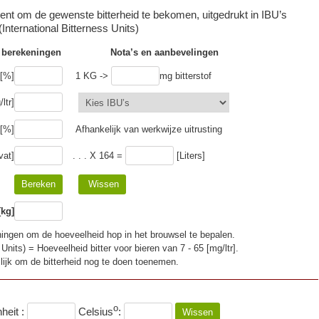
nt om de gewenste bitterheid te bekomen, uitgedrukt in IBU’s
(International Bitterness Units)
 berekeningen
Nota’s en aanbevelingen
 [%]
1 KG ->
mg bitterstof
ltr]
 [%]
Afhankelijk van werkwijze uitrusting
vat]
. . . X 164 =
[Liters]
kg]
ningen om de hoeveelheid hop in het brouwsel te bepalen.
 Units) = Hoeveelheid bitter voor bieren van 7 - 65 [mg/ltr].
lijk om de bitterheid nog te doen toenemen.
o
heit :
Celsius
: