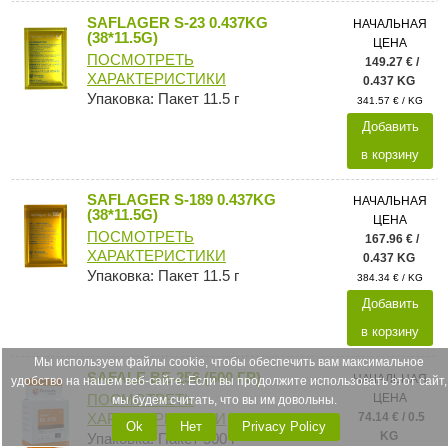
SAFLAGER S-23 0.437KG
НАЧАЛЬНАЯ
(38*11.5G)
ЦЕНА
ПОСМОТРЕТЬ
149.27 € /
ХАРАКТЕРИСТИКИ
0.437 KG
Упаковка: Пакет 11.5 г
341.57 € / KG
Добавить
в корзину
SAFLAGER S-189 0.437KG
НАЧАЛЬНАЯ
(38*11.5G)
ЦЕНА
ПОСМОТРЕТЬ
167.96 € /
ХАРАКТЕРИСТИКИ
0.437 KG
Упаковка: Пакет 11.5 г
384.34 € / KG
Добавить
в корзину
Мы используем файлы cookie, чтобы обеспечить вам максимальное
SAFALE BE-256 (500 ГР)
НАЧАЛЬНАЯ
удобство на нашем веб-сайте. Если вы продолжите использовать этот сайт,
ЦЕНА
ПОСМОТРЕТЬ
мы будем считать, что вы им довольны.
74.14 € / 0.5
ХАРАКТЕРИСТИКИ
Ok
Нет
Privacy Policy
KG
Упаковка: Пакет 500 г