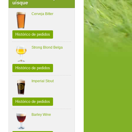
uísque
Cerveja Bitter
Histórico de pedidos
Strong Blond Belga
Histórico de pedidos
Imperial Stout
Histórico de pedidos
Barley Wine