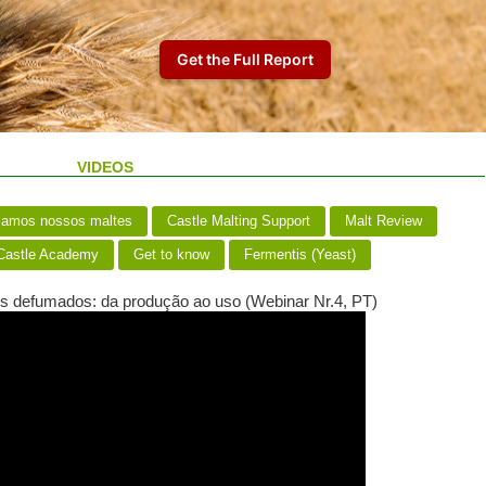
VIDEOS
iamos nossos maltes
Castle Malting Support
Malt Review
astle Academy
Get to know
Fermentis (Yeast)
es defumados: da produção ao uso (Webinar Nr.4, PT)