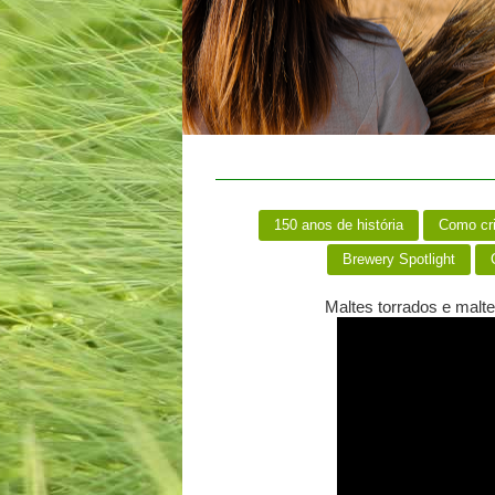
150 anos de história
Como cr
Brewery Spotlight
C
Maltes torrados e malt