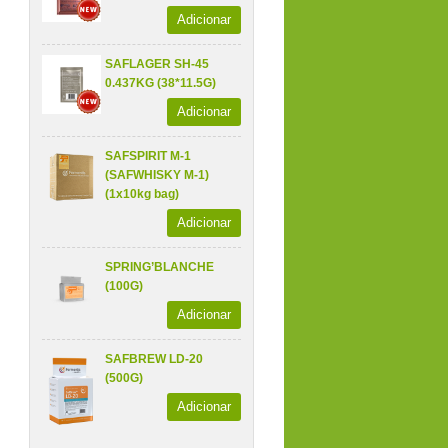
Adicionar
SAFLAGER SH-45
0.437KG (38*11.5G)
Adicionar
SAFSPIRIT M-1
(SAFWHISKY M-1)
(1x10kg bag)
Adicionar
SPRING’BLANCHE
(100G)
Adicionar
SAFBREW LD-20
(500G)
Adicionar