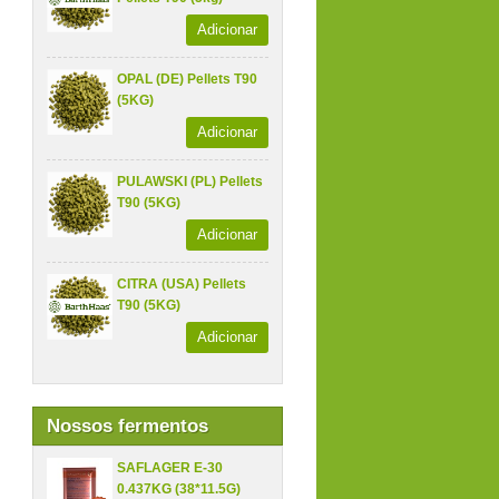
Adicionar
OPAL (DE) Pellets T90
(5KG)
Adicionar
PULAWSKI (PL) Pellets
T90 (5KG)
Adicionar
CITRA (USA) Pellets
T90 (5KG)
Adicionar
Nossos fermentos
SAFLAGER E-30
0.437KG (38*11.5G)