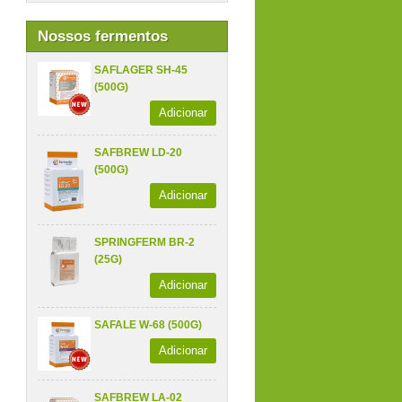
Nossos fermentos
SAFLAGER SH-45
(500G)
Adicionar
SAFBREW LD-20
(500G)
Adicionar
SPRINGFERM BR-2
(25G)
Adicionar
SAFALE W-68 (500G)
Adicionar
SAFBREW LA-02