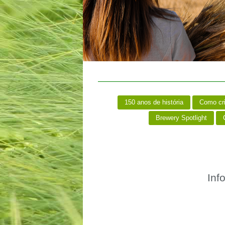
150 anos de história
Como cr
Brewery Spotlight
C
Inf