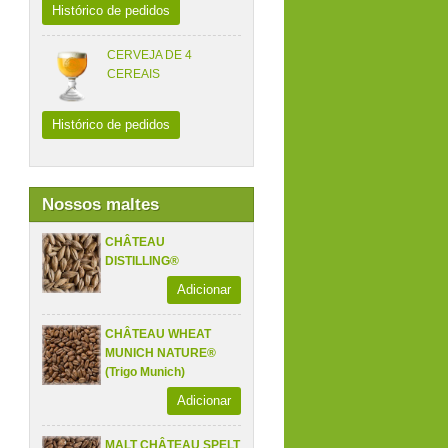
Histórico de pedidos
CERVEJA DE 4
CEREAIS
Histórico de pedidos
Nossos maltes
CHÂTEAU
DISTILLING®
Adicionar
CHÂTEAU WHEAT
MUNICH NATURE®
(Trigo Munich)
Adicionar
MALT CHÂTEAU SPELT