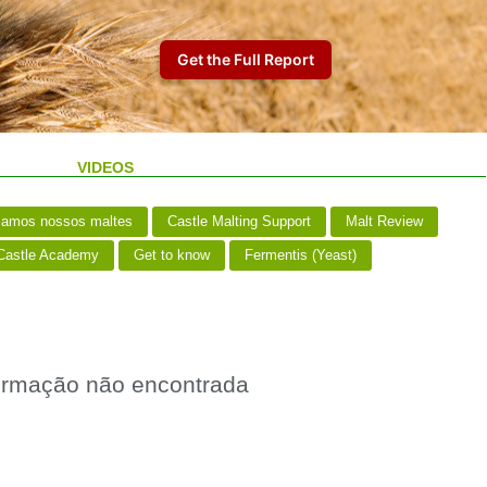
VIDEOS
iamos nossos maltes
Castle Malting Support
Malt Review
astle Academy
Get to know
Fermentis (Yeast)
ormação não encontrada