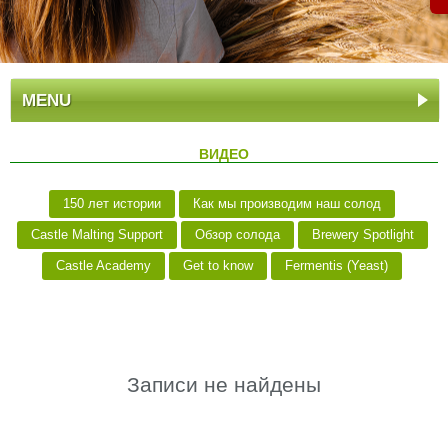
MENU
ВИДЕО
150 лет истории
Как мы производим наш солод
Castle Malting Support
Обзор солода
Brewery Spotlight
Castle Academy
Get to know
Fermentis (Yeast)
Записи не найдены