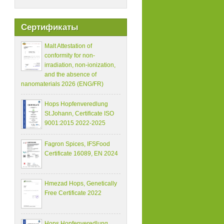
Сертификаты
Malt Attestation of
conformity for non-
irradiation, non-ionization,
and the absence of
nanomaterials 2026 (ENG/FR)
Hops Hopfenveredlung
St.Johann, Certificate ISO
9001:2015 2022-2025
Fagron Spices, IFSFood
Certificate 16089, EN 2024
Hmezad Hops, Genetically
Free Certificate 2022
Hops Hopfenveredlung