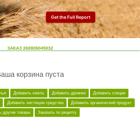
ЗАКАЗ 260806045032
Ваша корзина пуста
пья
Добавить хмель
Добавить дрожжи
Добавить специи
Добавить чистящие средства
Добавить органический продукт
ь другие товары
Заказать по рецепту