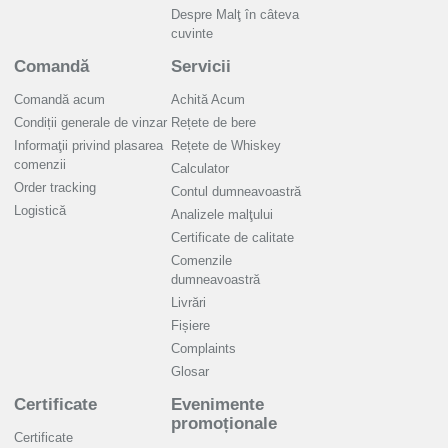
Despre Malţ în câteva
cuvinte
Comandă
Servicii
Comandă acum
Achită Acum
Condiții generale de vinzar
Rețete de bere
Informaţii privind plasarea
Rețete de Whiskey
comenzii
Calculator
Order tracking
Contul dumneavoastră
Logistică
Analizele malţului
Certificate de calitate
Comenzile
dumneavoastră
Livrări
Fișiere
Complaints
Glosar
Certificate
Evenimente
promoționale
Certificate