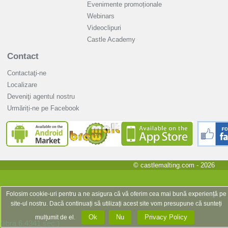
Evenimente promoționale
Webinars
Videoclipuri
Castle Academy
Contact
Contactaţi-ne
Localizare
Deveniţi agentul nostru
Urmăriți-ne pe Facebook
© castlemalting.com -
2026
Folosim cookie-uri pentru a ne asigura că vă oferim cea mai bună experiență pe
site-ul nostru. Dacă continuați să utilizați acest site vom presupune că sunteți
Ok
Nu
Privacy Policy
mulțumit de el.
(libra 6.4341 sec.)