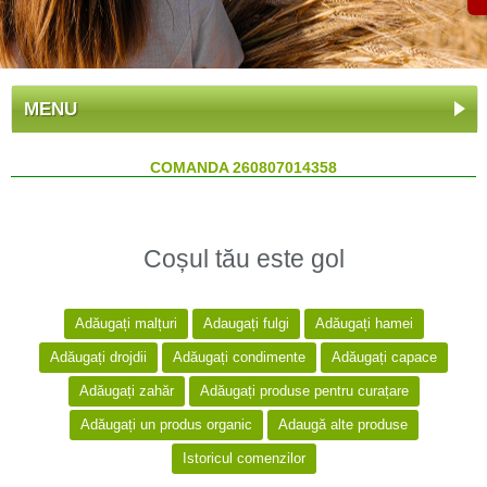
MENU
COMANDA 260807014358
Coșul tău este gol
Adăugați malțuri
Adaugați fulgi
Adăugați hamei
Adăugați drojdii
Adăugați condimente
Adăugați capace
Adăugați zahăr
Adăugați produse pentru curațare
Adăugați un produs organic
Adaugă alte produse
Istoricul comenzilor