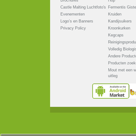
Brochures
Hop
Castle Malting Luchtfoto's
Fermentis Gist
Evenementen
Kruiden
Logo’s en Banners
Kandijsuikers
Privacy Policy
Kroonkurken
Kegcaps
Reinigingsprodu
Volledig Biologi
Andere Product
Producten zoek
Mout met een w
uitleg