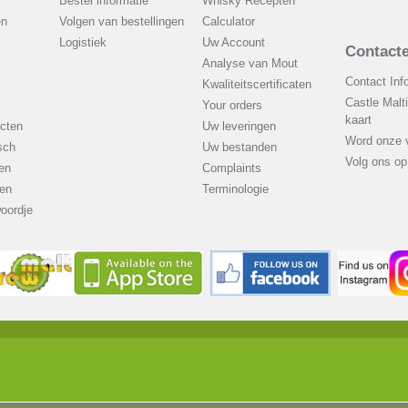
Bestel informatie
Whisky Recepten
en
Volgen van bestellingen
Calculator
Logistiek
Uw Account
Contacte
Analyse van Mout
Contact Inf
Kwaliteitscertificaten
Castle Malt
Your orders
kaart
cten
Uw leveringen
Word onze v
sch
Uw bestanden
Volg ons o
en
Complaints
en
Terminologie
oordje