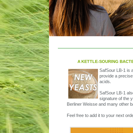
A KETTLE-SOURING BACTE
SafSour LB-1 is a 
provide a precise
acids.
SafSour LB-1 also
signature of the 
Berliner Weisse and many other b
Feel free to add it to your next orde