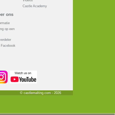
Videos
Castle Academy
er ons
ormatie
ing op een
erdeler
p Facebook
© castlemalting.com -
2026