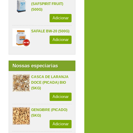
(SAFSPIRIT FRUIT)
(500G)
Adicionar
SAFALE BW-20 (500G)
Adicionar
Nossas especiarias
CASCA DE LARANJA
DOCE (PICADA) BIO
(5KG)
Adicionar
GENGIBRE (PICADO)
(5KG)
Adicionar