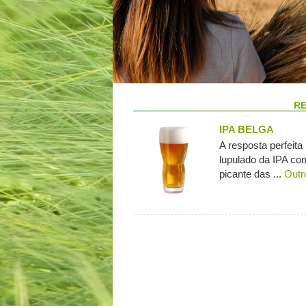
RE
IPA BELGA
A resposta perfeita
lupulado da IPA co
picante das ...
Outr