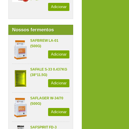
Adicionar
Nossos fermentos
SAFBREW LA-01
(500G)
Adicionar
SAFALE S-33 0.437KG
(38*11.5G)
Adicionar
SAFLAGER W-34/70
(500G)
Adicionar
SAFSPIRIT FD-3