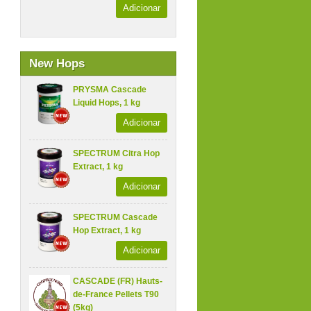
Adicionar
New Hops
PRYSMA Cascade
Liquid Hops, 1 kg
Adicionar
SPECTRUM Citra Hop
Extract, 1 kg
Adicionar
SPECTRUM Cascade
Hop Extract, 1 kg
Adicionar
CASCADE (FR) Hauts-
de-France Pellets T90
(5kg)