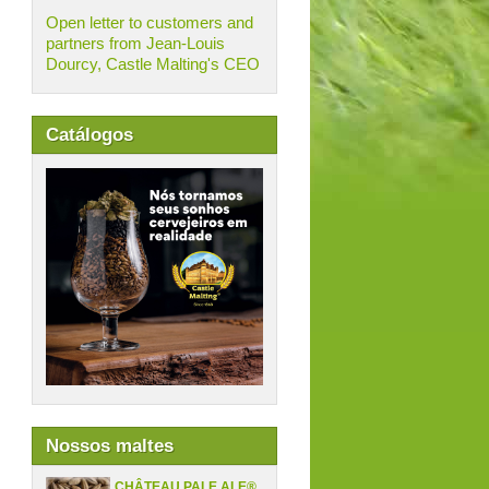
Open letter to customers and
partners from Jean-Louis
Dourcy, Castle Malting's CEO
Catálogos
Nossos maltes
CHÂTEAU PALE ALE®