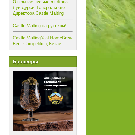
Открытое письмо от Жана-
Луи Дурси, Генерального
Директора Castle Malting
Castle Malting на русском!
Castle Malting® at HomeBrew
Beer Competition, Китай
Брошюры