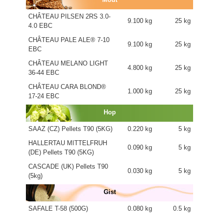
CHÂTEAU PILSEN 2RS 3.0-
9.100 kg
25 kg
4.0 EBC
CHÂTEAU PALE ALE® 7-10
9.100 kg
25 kg
EBC
CHÂTEAU MELANO LIGHT
4.800 kg
25 kg
36-44 EBC
CHÂTEAU CARA BLOND®
1.000 kg
25 kg
17-24 EBC
Hop
SAAZ (CZ) Pellets T90 (5KG)
0.220 kg
5 kg
HALLERTAU MITTELFRUH
0.090 kg
5 kg
(DE) Pellets T90 (5KG)
CASCADE (UK) Pellets T90
0.030 kg
5 kg
(5kg)
Gist
SAFALE T-58 (500G)
0.080 kg
0.5 kg