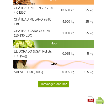
CHÂTEAU PILSEN 2RS 3.0-
13.600 kg
25 kg
4.0 EBC
CHÂTEAU MELANO 75-85
4.900 kg
25 kg
EBC
CHÂTEAU CARA GOLD®
1.000 kg
25 kg
110-130 EBC
Hop
EL DORADO (USA) Pellets
0.085 kg
5 kg
T90 (5kg)
Gist
SAFALE T-58 (500G)
0.065 kg
0.5 kg