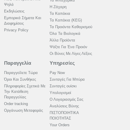
Τα Μπαχαρικά
Ψηλά
Η Ζάχαρη
Εκδηλώσεις
Τα Καπάκια
Εμπορικά Σήματα Και
Τα Καπάκια (KEG)
Διαφημίσεις
Τα Προιόντα Καθαρισμού
Privacy Policy
Όλα Τα Βιολογικά
Άλλα Προϊόντα
Ψάξτε Για Ένα Προιόν
Οι Βύνες Με Λίγες Λέξεις
Παραγγελία
Υπηρεσίες
Παραγγείλετε Τώρα
Pay Now
Όροι Και Συνθήκες
Συνταγές Για Μπύρα
Πληροφορίες Σχετικά Με
Συνταγές ουίσκι
Την Κατάθεση
Υπολογισμοί
Παραγγελίας
Ο Λογαριασμός Σας
Order tracking
Αναλύσεις Βύνης
Οργάνωση Μεταφοράς
ΠΙΣΤΟΠΟΙΗΤΙΚΑ
ΠΟΙΟΤΗΤΑΣ
Your Orders