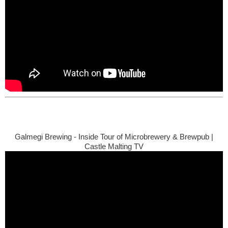
Galmegi Brewing - Inside Tour of Microbrewery & Brewpub |
Castle Malting TV