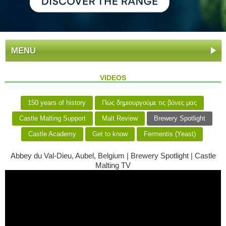
MENU
VIDEOS
150 years of history
Πώς δημιουργούμε τις βύνες μας
Castle Malting Support
Malt Review
Brewery Spotlight
Castle Academy
Get to know
Fermentis (Yeast)
Abbey du Val-Dieu, Aubel, Belgium | Brewery Spotlight | Castle
Malting TV