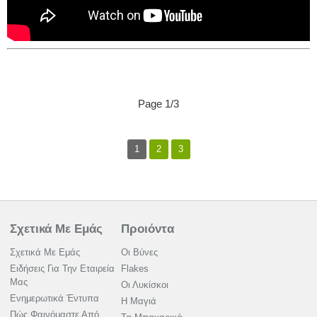
Page 1/3
1
2
3
Σχετικά Με Εμάς
Προιόντα
Σχετικά Με Εμάς
Οι Βύνες
Ειδήσεις Για Την Εταιρεία
Flakes
Μας
Οι Λυκίσκοι
Ενημερωτικά Έντυπα
Η Μαγιά
Πώς Φαινόμαστε Από