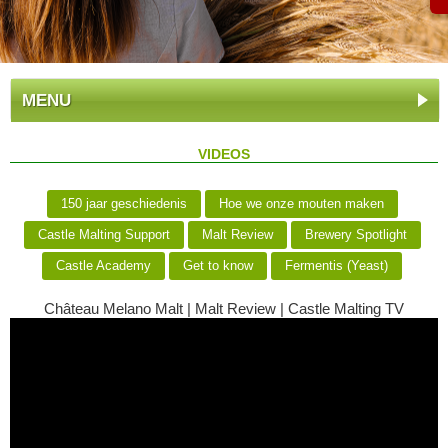
MENU
VIDEOS
150 jaar geschiedenis
Hoe we onze mouten maken
Castle Malting Support
Malt Review
Brewery Spotlight
Castle Academy
Get to know
Fermentis (Yeast)
Château Melano Malt | Malt Review | Castle Malting TV