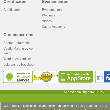
Certificaten
Evenementen
Certificaten
Evenementen
Webinars
Videos
Castle Academy
Contacteer ons
Contact Informatie
Castle Malting op een
kaart
Word onze verdeler
Volg ons op Facebook
© castlemalting.com -
2026
We gebruiken cookies om ervoor te zorgen dat we u de beste ervaring op onze