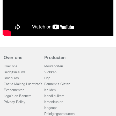
Over ons
Producten
Over ons
Moutsoorten
Bedrijfsnieuws
Vlokken
Brochures
Hop
Castle Malting Luchtfoto's
Fermentis Gisten
Evenementen
Kruiden
Logo’s en Banners
Kandijsuikers
Privacy Policy
Kroonkurken
Kegcaps
Reinigingsproducten