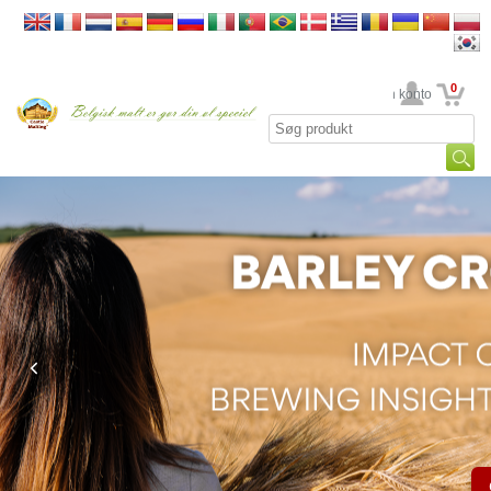
0
din konto