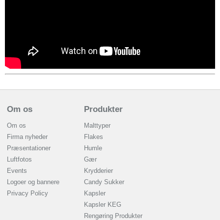
Om os
Produkter
Om os
Malttyper
Firma nyheder
Flakes
Præsentationer
Humle
Luftfotos
Gær
Events
Krydderier
Logoer og bannere
Candy Sukker
Privacy Policy
Kapsler
Kapsler KEG
Rengøring Produkter