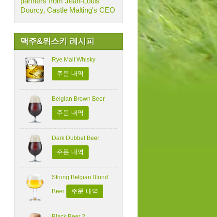
partners from Jean-Louis
Dourcy, Castle Malting's CEO
맥주&위스키 레시피
Rye Malt Whisky
주문 내역
Belgian Brown Beer
주문 내역
Dark Dubbel Beer
주문 내역
Strong Belgian Blond
주문 내역
Beer
Black Beer 2