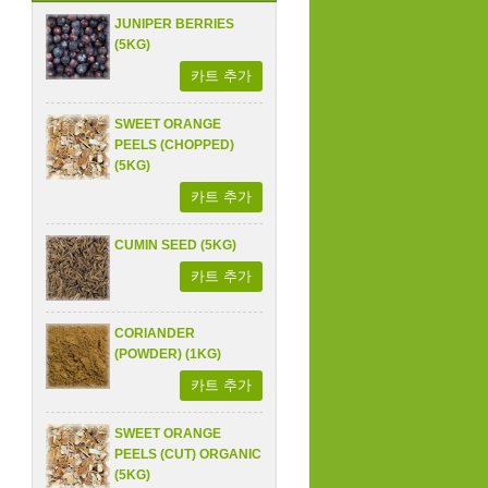
JUNIPER BERRIES
(5KG)
카트 추가
SWEET ORANGE
PEELS (CHOPPED)
(5KG)
카트 추가
CUMIN SEED (5KG)
카트 추가
CORIANDER
(POWDER) (1KG)
카트 추가
SWEET ORANGE
PEELS (CUT) ORGANIC
(5KG)