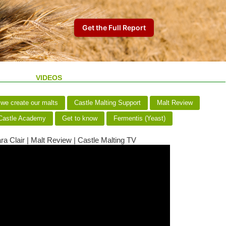
VIDEOS
we create our malts
Castle Malting Support
Malt Review
astle Academy
Get to know
Fermentis (Yeast)
a Clair | Malt Review | Castle Malting TV