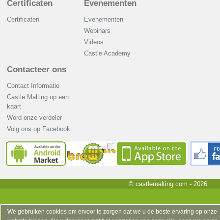
Certificaten
Evenementen
Certificaten
Evenementen
Webinars
Videos
Castle Academy
Contacteer ons
Contact Informatie
Castle Malting op een
kaart
Word onze verdeler
Volg ons op Facebook
© castlemalting.com -
2026
We gebruiken cookies om ervoor te zorgen dat we u de beste ervaring op onze