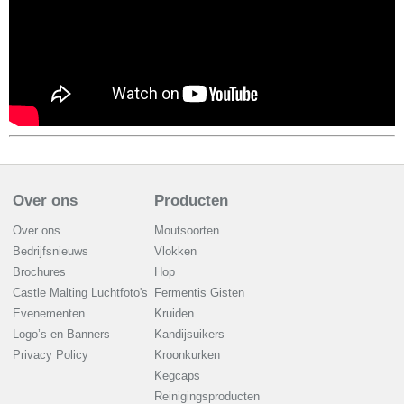
Over ons
Producten
Over ons
Moutsoorten
Bedrijfsnieuws
Vlokken
Brochures
Hop
Castle Malting Luchtfoto's
Fermentis Gisten
Evenementen
Kruiden
Logo’s en Banners
Kandijsuikers
Privacy Policy
Kroonkurken
Kegcaps
Reinigingsproducten