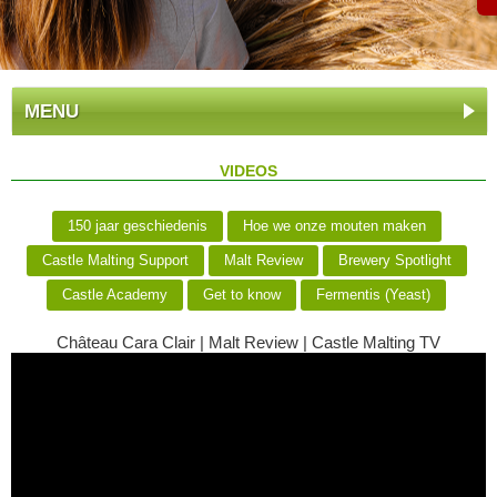
MENU
VIDEOS
150 jaar geschiedenis
Hoe we onze mouten maken
Castle Malting Support
Malt Review
Brewery Spotlight
Castle Academy
Get to know
Fermentis (Yeast)
Château Cara Clair | Malt Review | Castle Malting TV