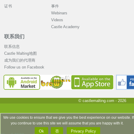
证书
事件
Webinars
Videos
Castle Academy
联系我们
联系信息
Castle Malting地图
成为我们的代理商
Follow us on Facebook
© castlemalting.com -
2026
We use cookies to ensure that we give you the best experience on our website. If
you continue to use this site we will assume that you are happy with it.
Ok
否
Privacy Policy