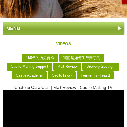
MENU
VIDEOS
150年的历史传承
我们是如何生产麦芽的
Castle Malting Support
Malt Review
Brewery Spotlight
Castle Academy
Get to know
Fermentis (Yeast)
Château Cara Clair | Malt Review | Castle Malting TV