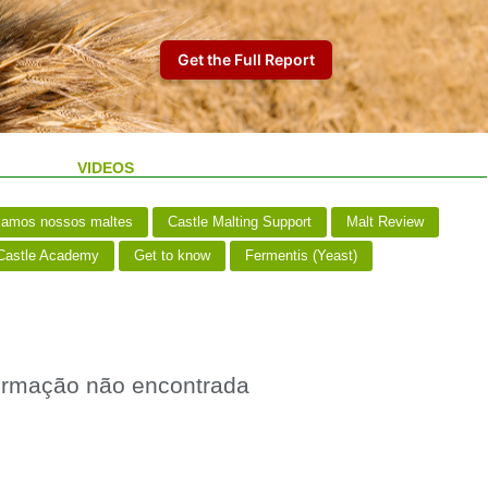
VIDEOS
iamos nossos maltes
Castle Malting Support
Malt Review
astle Academy
Get to know
Fermentis (Yeast)
ormação não encontrada