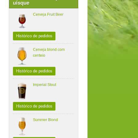
uísque
Cerveja Fruit Beer
Histórico de pedidos
Cerveja blond com
centeio
Histórico de pedidos
Imperial Stout
Histórico de pedidos
Summer Blond