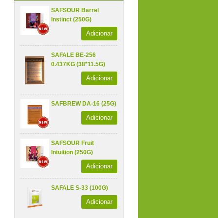
SAFSOUR Barrel
Instinct (250G)
Adicionar
SAFALE BE-256
0.437KG (38*11.5G)
Adicionar
SAFBREW DA-16 (25G)
Adicionar
SAFSOUR Fruit
Intuition (250G)
Adicionar
SAFALE S-33 (100G)
Adicionar