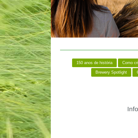
150 anos de história
Como cr
Brewery Spotlight
C
Inf