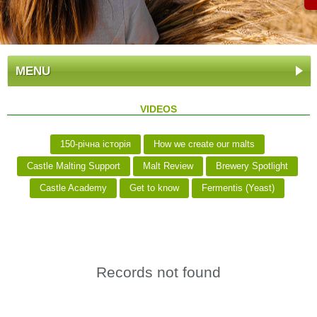
MENU
VIDEOS
150-річна історія
How we create our malts
Castle Malting Support
Malt Review
Brewery Spotlight
Castle Academy
Get to know
Fermentis (Yeast)
Records not found