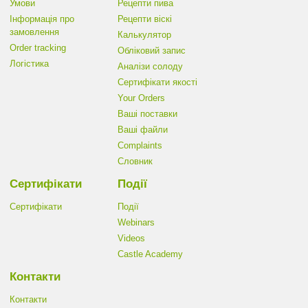
Умови
Рецепти пива
Інформація про
Рецепти віскі
замовлення
Калькулятор
Order tracking
Обліковий запис
Логістика
Аналізи солоду
Cертифікати якості
Your Orders
Ваші поставки
Ваші файли
Complaints
Словник
Сертифікати
Події
Сертифікати
Події
Webinars
Videos
Castle Academy
Контакти
Контакти