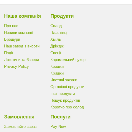
Наша компанія
Продукти
Про нас
Солод
Новини компанії
Пластівці
Брошури
Хміль
Наш завод з висоти
Дріжджі
Події
Спеції
Логотипи та банери
Карамельний цукор
Privacy Policy
Кришки
Кришки
Чистячі засоби
Органічні продукти
Інші продукти
Пошук продуктів
Коротко про солод
Замовлення
Послуги
Замовляйте зараз
Pay Now