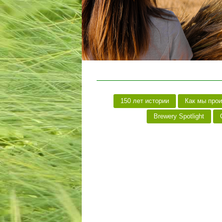
150 лет истории
Как мы про
Brewery Spotlight
C