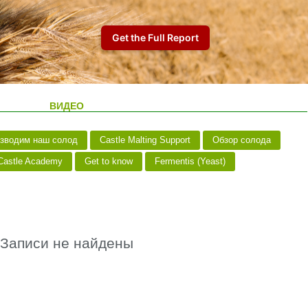
ВИДЕО
изводим наш солод
Castle Malting Support
Обзор солода
astle Academy
Get to know
Fermentis (Yeast)
Записи не найдены