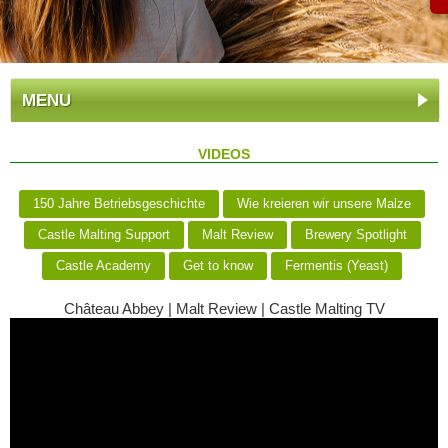
MENU
VIDEOS
150 Jahre Betriebsgeschichte
Wie kreieren wir unsere Malze
Castle Malting Support
Malt Review
Brewery Spotlight
Castle Academy
Get to know
Fermentis (Yeast)
Château Abbey | Malt Review | Castle Malting TV