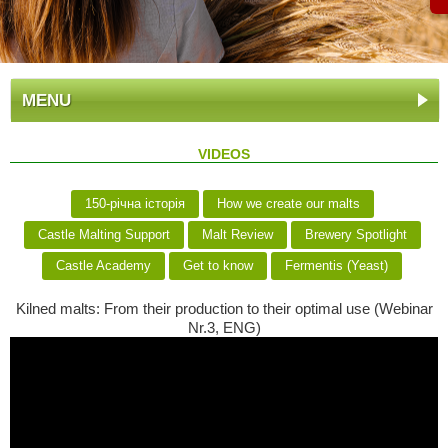
MENU
VIDEOS
150-річна історія
How we create our malts
Castle Malting Support
Malt Review
Brewery Spotlight
Castle Academy
Get to know
Fermentis (Yeast)
Kilned malts: From their production to their optimal use (Webinar
Nr.3, ENG)