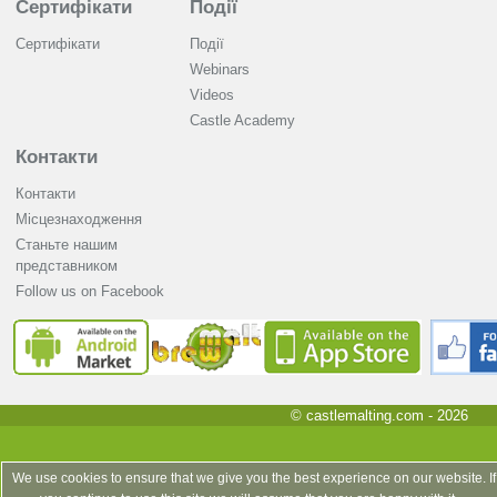
Сертифікати
Події
Сертифікати
Події
Webinars
Videos
Castle Academy
Контакти
Контакти
Місцезнаходження
Станьте нашим
представником
Follow us on Facebook
© castlemalting.com -
2026
We use cookies to ensure that we give you the best experience on our website. If