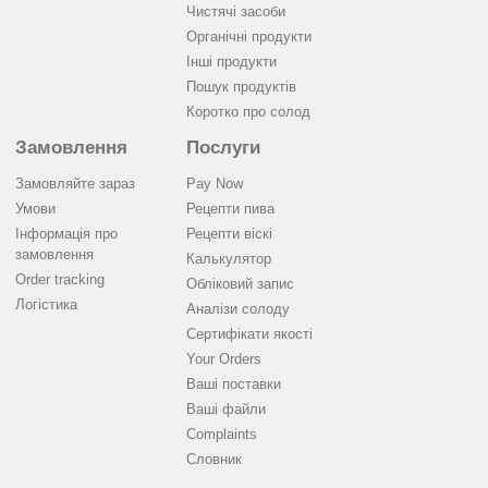
Чистячі засоби
Органічні продукти
Інші продукти
Пошук продуктів
Коротко про солод
Замовлення
Послуги
Замовляйте зараз
Pay Now
Умови
Рецепти пива
Інформація про
Рецепти віскі
замовлення
Калькулятор
Order tracking
Обліковий запис
Логістика
Аналізи солоду
Cертифікати якості
Your Orders
Ваші поставки
Ваші файли
Complaints
Словник