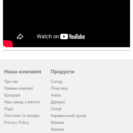
Наша компанія
Продукти
Про нас
Солод
Новини компанії
Пластівці
Брошури
Хміль
Наш завод з висоти
Дріжджі
Події
Спеції
Логотипи та банери
Карамельний цукор
Privacy Policy
Кришки
Кришки