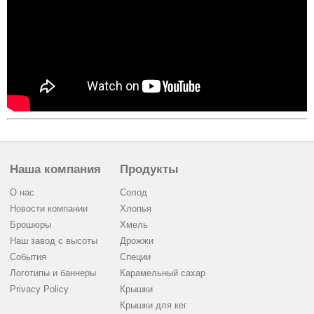
Наша компания
Продукты
О нас
Солод
Новости компании
Хлопья
Брошюры
Хмель
Наш завод с высоты
Дрожжи
События
Cпеции
Логотипы и баннеры
Карамельный сахар
Privacy Policy
Крышки
Крышки для кег