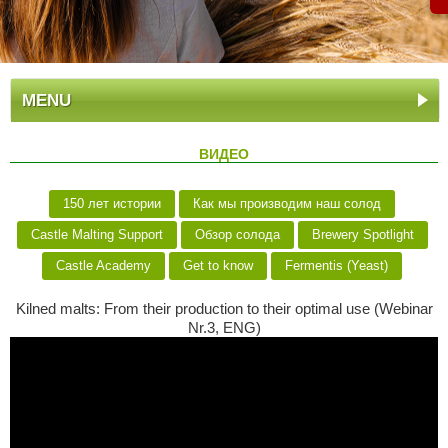
MENU
ВИДЕО
150 лет истории
Как мы производим наш солод
Castle Malting Support
Обзор солода
Brewery Spotlight
Castle Academy
Get to know
Fermentis (Yeast)
Kilned malts: From their production to their optimal use (Webinar
Nr.3, ENG)